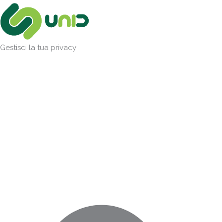
Vai
Marketing
Statistiche
Preferenze
Funzionale
al
contenuto
Gestisci la tua privacy