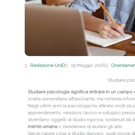
Redazione UniD
19 Maggio 2026
Orientame
Studiare psi
Studiare psicologia
significa entrare in un campo
scelta universitaria affascinante, ma richiede inform
Negli ultimi anni la psicologia ha attirato molti s
apprendimento, relazioni, lavoro e sviluppo persona
diventano oggetti di studio rigorosi, sostenuti da t
mente umana
o desiderare di aiutare gli altri.
Serve capire cosa si studia davvero, quali prove di