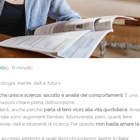
nto
6 minuti
cologia: mente, dati e futuro
 che unisce scienza
,
ascolto e analisi dei comportamenti
. È una
azioni chiare prima dell’iscrizione.
tudenti, anche perché
parla di temi vicini alla vita quotidiana
. Ansi
le sono argomenti familiari. All’università, però, questi temi
eorie, dati e strumenti di ricerca. Per questo
non basta amare la
 accesso esistono e quali sbocchi possono aprirsi. In Italia