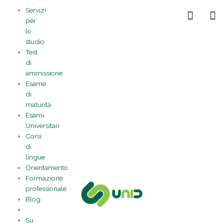
Vai
Statistiche
Marketing
Preferenze
Funzionale
Servizi
al
Gestisci la tua privacy
per
contenuto
lo
studio
Test
di
ammissione
Esame
di
maturità
Esami
Universitari
Corsi
di
lingue
Orientamento
Formazione
professionale
Blog
Su