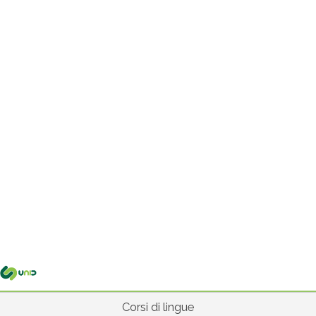
Me
pri
Corsi di lingue