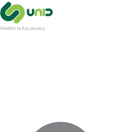
Vai
Marketing
Statistiche
Preferenze
Funzionale
al
contenuto
Gestisci la tua privacy