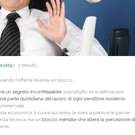
endita
7 minuti
quando l'offerta diventa un blocco
ome un segreto inconfessabile
, soprattutto se si definiscono
ai parte quotidiana del lavoro di ogni
venditore moderno
,
commerciale.
ta economica, il cuore accelera, le mani sudano e le parole
nza tecnica, ma un
blocco mentale
che altera la percezione di
ente.