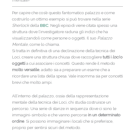
Per capire che cos’è questo fantomatico palazzo e come
costruirlo un ottimo esempio si può trovare nella serie
Sherlock
della
BBC
. Negli episodi viene citata spesso una
struttura dove l’investigatore raduna gli indizi che ha
visualizzandoli come persone o oggetti. Il suo
Palazzo
Mentale
, come lo chiama.
Si tratta in definitiva di una declinazione della tecnica dei
Loci, creare una struttura chiusa dove raccogliere
tutti i
loci
o
oggetti
a cui associare i concetti. Questo rende il metodo
molto versatile
, adatto sia a preparare un esame che a
ricordare una lista della spesa. Vale insomma sia per concetti
brevi che molto ampi.
All’interno del palazzo, ossia della rappresentazione
mentale della tecnica dei Loci, chi studia costruisce un
percorso. Una serie di stanze in sequenza dove ci sono le
immagini-simbolo e che vanno percorse
in un determinato
ordine
. Si possono immaginare i locali che si preferisce,
proprio per sentirsi sicuri del metodo.