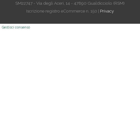
SM22747 - Via degli Aceri, 14 - 47890 Gualdicciolo (RSM)
Iscrizione registro eCommerce n. 150 |
Privacy
Gestisci consenso