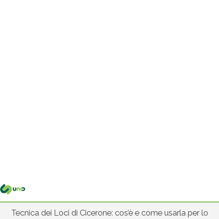
Me
pri
Tecnica dei Loci di Cicerone: cos’è e come usarla per lo