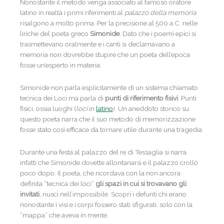
Nonostante il metodo venga associato al famoso oratore
latino in realtà i primi riferimenti al
palazzo della memoria
risalgono a molto prima. Per la precisione al 500 a.C. nelle
liriche del poeta greco
Simonide
. Dato che i poemi epici si
trasmettevano oralmente e i canti si declamavano a
memoria non dovrebbe stupire che un poeta dell’epoca
fosse un’esperto in materia.
Simonide non parla esplicitamente di un sistema chiamato
tecnica dei Loci ma parla di
punti di riferimento fisivi
. Punti
fisici, ossia luoghi (
loci
in
latino
). Un aneddoto storico su
questo poeta narra che il suo metodo di memorizzazione
fosse stato così efficace da tornare utile durante una tragedia.
Durante una festa al palazzo del re di Tessaglia si narra
infatti che Simonide dovette allontanarsi e il palazzo crollò
poco dopo. Il poeta, che ricordava con la non ancora
definita “tecnica dei loci”
gli spazi in cui si trovavano gli
invitati
, riuscì nell’impossibile. Scoprì i defunti chi erano
nonostante i visi e i corpi fossero stati sfigurati, solo con la
“mappa” che aveva in mente.