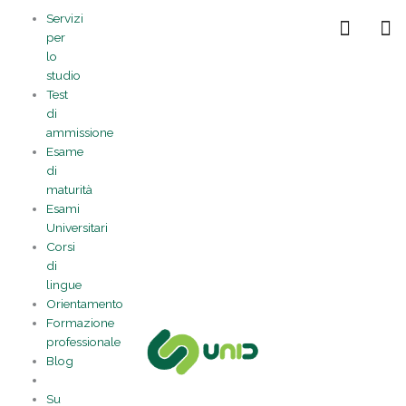
Vai
Statistiche
Marketing
Preferenze
Funzionale
Servizi
al
Gestisci la tua privacy
per
contenuto
lo
studio
Test
di
ammissione
Esame
di
maturità
Esami
Universitari
Corsi
di
lingue
Orientamento
Formazione
professionale
Blog
Su