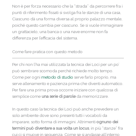
Non è per forza necessario che la “strada” da percorrere fra i
punti di riferimento fissati si svolga fra le stanze di una casa,
Ciascuno dà una forma diversa al proprio palazzo mentale,
poiché questo cambia per ciascuno. Se si vuole immaginare
un grattacielo, una banca o una nave enorme non fa
differenza per l’efficacia del sistema.
Come fare pratica con questo metodo
Per chi non l’ha mai utilizzata la tecnica dei Loci per un po’
può sembrare scomoda perché richiede molto tempo.
Come per ogni
metodo di studio
serve farlo proprio, ma
serve allenamento e pazienza prima che diventi automatico.
Per fare una prima prova occorre iniziare con qualcosa di
semplice come
una serie di parole
da memorizzare.
In questo caso la tecnica dei Loci può anche prevedere un
solo ambiente dove sono presenti tutti i vocaboli da
imparare, sotto forma di immagini. Altrimenti
ognuno dei
termini può diventare a sua volta un locus
, in più “stanze” fra
cui ci si muove in sequenza. Come se si andasse all’interno