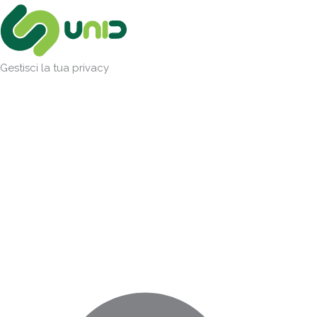
Vai
Marketing
Statistiche
Preferenze
Funzionale
al
contenuto
Gestisci la tua privacy