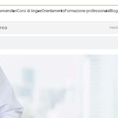
niversitari
Corsi di lingue
Orientamento
Formazione professionale
Blog
urea
Medic