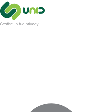
Vai
Marketing
Statistiche
Preferenze
Funzionale
al
contenuto
Gestisci la tua privacy