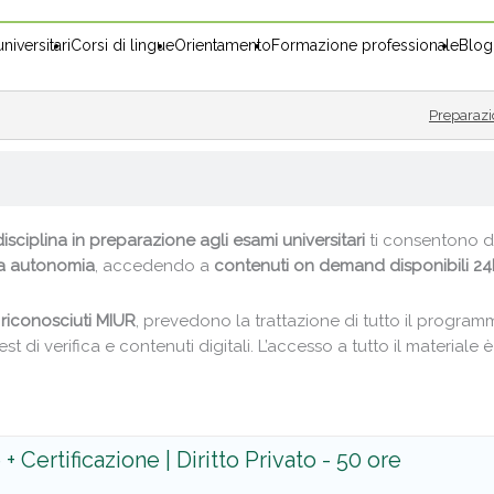
niversitari
Corsi di lingue
Orientamento
Formazione professionale
Blog
Preparazi
isciplina in preparazione agli esami universitari
ti consentono di
a autonomia
, accedendo a
contenuti on demand
disponibili 2
o
riconosciuti MIUR
, prevedono la trattazione di tutto il progra
est di verifica e contenuti digitali. L’accesso a tutto il materiale è
+ Certificazione | Diritto Privato - 50 ore