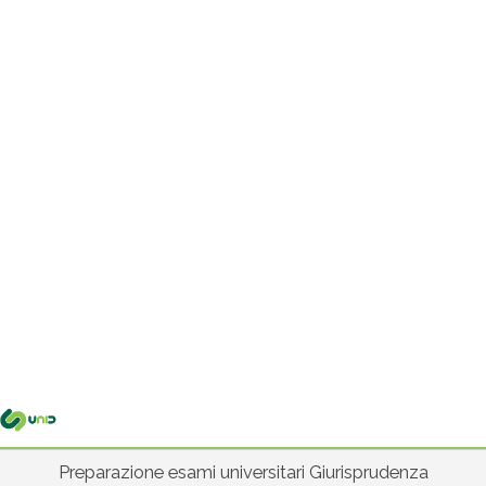
Me
pri
Preparazione esami universitari Giurisprudenza