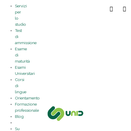
Vai
Statistiche
Marketing
Preferenze
Funzionale
Servizi
al
Gestisci la tua privacy
per
contenuto
lo
studio
Test
di
ammissione
Esame
di
maturità
Esami
Universitari
Corsi
di
lingue
Orientamento
Formazione
professionale
Blog
Su