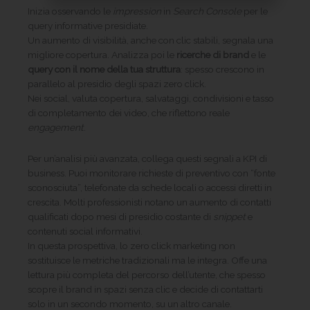
Inizia osservando le
impression
in
Search Console
per le
query informative presidiate.
Un aumento di visibilità, anche con clic stabili, segnala una
migliore copertura. Analizza poi le
ricerche di brand
e le
query con il nome della tua struttura
: spesso crescono in
parallelo al presidio degli spazi zero click.
Nei social, valuta copertura, salvataggi, condivisioni e tasso
di completamento dei video, che riflettono reale
engagement
.
Per un’analisi più avanzata, collega questi segnali a KPI di
business. Puoi monitorare richieste di preventivo con “fonte
sconosciuta”, telefonate da schede locali o accessi diretti in
crescita. Molti professionisti notano un aumento di contatti
qualificati dopo mesi di presidio costante di
snippet
e
contenuti social informativi.
In questa prospettiva, lo zero click marketing non
sostituisce le metriche tradizionali ma le integra. Offe una
lettura più completa del percorso dell’utente, che spesso
scopre il brand in spazi senza clic e decide di contattarti
solo in un secondo momento, su un altro canale.