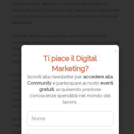
chiarezza delle definizioni. Ottimizza gli elementi di
Google Business Profile
con orari, servizi e foto aggiornate.
In molte ricerche locali, la scheda supera il sito come fonte
decisionale.
Quando valuti i risultati del tuo zero click marketing,
considera anche le ricerche di brand in crescita, le chiamate
dirette e le richieste di indicazioni stradali. Non derivano da
un clic sul sito, ma confermano la forza della tua presenza
Ti piace il Digital
digitale nel motore di ricerca.
Marketing?
Il ruolo dei social nello sviluppo dello zero click marketing
Iscriviti alla newsletter per
accedere alla
Community
e partecipare ai nostri
eventi
Sui social media lo zero click marketing è una realtà da
gratuiti
, acquisendo preziose
anni. Le piattaforme premiano i contenuti che trattengono
conoscenze spendibili nel mondo del
l’utente all’interno del feed, non quelli che portano subito al
lavoro.
sito esterno.
Post informativi su LinkedIn, caroselli didattici su Instagram,
video brevi su TikTok o YouTube Shorts: tutti questi formati
possono generare grande visibilità senza alcun clic.