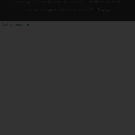
SM22747 - Via degli Aceri, 14 - 47890 Gualdicciolo (RSM)
Iscrizione registro eCommerce n. 150 |
Privacy
Gestisci consenso