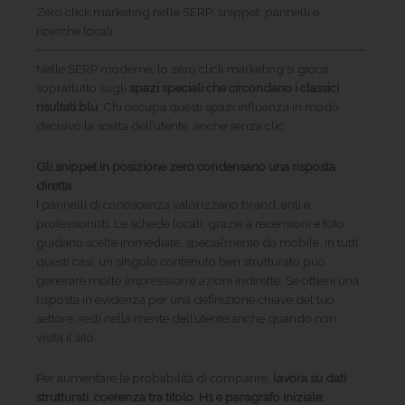
Zero click marketing nelle SERP: snippet, pannelli e
ricerche locali
Nelle SERP moderne, lo zero click marketing si gioca
soprattutto sugli
spazi speciali che circondano i classici
risultati blu
. Chi occupa questi spazi influenza in modo
decisivo la scelta dell’utente, anche senza clic.
Gli snippet in posizione zero condensano una risposta
diretta
.
I pannelli di conoscenza valorizzano brand, enti e
professionisti. Le schede locali, grazie a recensioni e foto,
guidano scelte immediate, specialmente da mobile. In tutti
questi casi, un singolo contenuto ben strutturato può
generare molte
impression
e azioni indirette. Se ottieni una
risposta in evidenza per una definizione chiave del tuo
settore, resti nella mente dell’utente anche quando non
visita il sito.
Per aumentare le probabilità di comparire,
lavora su dati
strutturati
,
coerenza
tra titolo
,
H1 e paragrafo iniziale
,