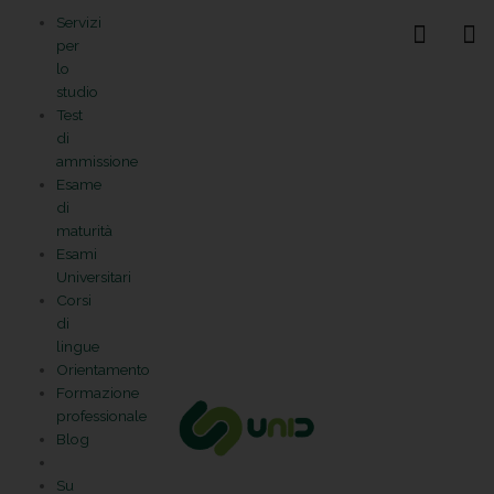
Vai
Statistiche
Marketing
Preferenze
Funzionale
Servizi
al
Gestisci la tua privacy
per
contenuto
lo
studio
Test
di
ammissione
Esame
di
maturità
Esami
Universitari
Corsi
di
lingue
Orientamento
Formazione
professionale
Blog
Su