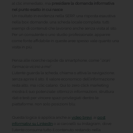
al clic immediato, ma
presidiare la domanda informativa
nel punto esatto in cui nasce
.
Un risultato in evidenza nella SERP, una risposta esaustiva
nella box domande, una scheda locale completa: tutti
esempi di contenuti che lavorano anche senza visita al sito.
Per un consulente o uno studio professionale, apparire
come fonte affidabile in queste aree spesso vale quanto una
visita in più.
Pensa alle ricerche rapide da smartphone, come “
orari
farmacia vicino a me
”.
L’utente guarda la scheda, chiama o attiva la navigazione,
senza aprire il sito. Il valore economico dell’informazione
resta alto, ma i clic calano. Qui lo zero click marketing
mostra il suo potenziale: ottimizzi informazioni, struttura
dati e testi per vincere spazi privilegiati dentro le
piattaforme, non solo posizioni blu.
Questa logica si applica anche ai
video brevi
, ai
post
informativi su LinkedIn
o ai caroselli su Instagram, dove
l’utente consuma tutto il contenuto restando nella