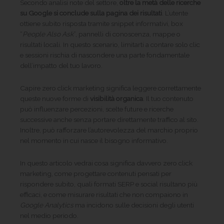
Secondo analisi note del settore,
oltre la metà delle ricerche
su Google si conclude sulla pagina dei risultati
. L’utente
ottiene subito risposta tramite snippet informativi, box
“
People Also Ask
”, pannelli di conoscenza, mappe o
risultati locali. In questo scenario, limitarti a contare solo clic
e sessioni rischia di nascondere una parte fondamentale
dell’impatto del tuo lavoro.
Capire zero click marketing significa leggere correttamente
queste nuove forme di
visibilità organica
. Il tuo contenuto
può influenzare percezioni, scelte future e ricerche
successive anche senza portare direttamente traffico al sito.
Inoltre, può rafforzare l’autorevolezza del marchio proprio
nel momento in cui nasce il bisogno informativo.
In questo articolo vedrai cosa significa davvero zero click
marketing, come progettare contenuti pensati per
rispondere subito, quali formati SERP e social risultano più
efficaci, e come misurare risultati che non compaiono in
Google Analytics
ma incidono sulle decisioni degli utenti
nel medio periodo.