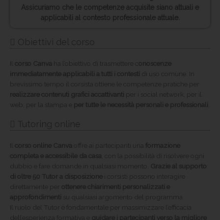
Assicuriamo che le competenze acquisite siano attuali e
applicabili al contesto professionale attuale.
Obiettivi del corso
Il
corso Canva
ha l’obiettivo di trasmettere c
onoscenze
immediatamente applicabili a tutti i contesti
di uso comune. In
brevissimo tempo il corsista ottiene le competenze pratiche per
realizzare contenuti grafici accattivanti
per i social network, per il
web, per la stampa e
per tutte le necessità personali e professionali
.
Tutoring online
Il
corso online Canva
offre ai partecipanti una
formazione
completa e accessibile da casa
, con la possibilità di risolvere ogni
dubbio e fare domande in qualsiasi momento.
Grazie al supporto
di oltre 50 Tutor a disposizione
i corsisti possono interagire
direttamente per
ottenere chiarimenti personalizzati e
approfondimenti
su qualsiasi argomento del programma.
Il ruolo del Tutor è fondamentale per massimizzare l’efficacia
dell’esperienza formativa e
guidare i partecipanti verso la migliore