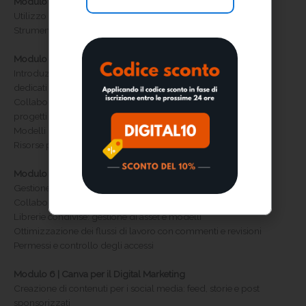
Modulo 3 | Funzionalità Avanzate di Canva
Utilizzo di Canva Apps e integrazioni
Strumenti di branding: kit aziendale, palette colori e loghi
Modulo 4 | Canva per Docenti
Introduzione a Canva per l’educazione: piani di abbonamento
dedicati
Collaborazione con gli studenti: assegnazione e gestione dei
progetti condivisi
Modelli per la didattica
Risorse per i docenti
Modulo 5 | Canva per Team
Gestione dei Team su Canva: creazione e organizzazione
Collaborazione in tempo reale sui progetti
Librerie condivise: gestione di asset e modelli
Ottimizzazione dei flussi di lavoro con commenti e revisioni
Permessi e controllo degli accessi
Modulo 6 | Canva per il Digital Marketing
Creazione di contenuti per i social media: feed, storie e post
sponsorizzati