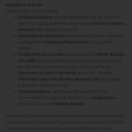
esperienza di studio
.
I compiti dei Tutor includono:
Guidare e assistere
i corsisti nell’uso ottimale dei contenuti
del corso, assicurando che ciascuno possa
trarre il massimo
beneficio
dalle risorse disponibili.
Supportare l’organizzazione
del carico di lavoro, aiutando i
partecipanti a
prepararsi efficacemente
su ogni tema
trattato.
Collaborare con i corsisti
per identificare il
metodo di studio
più adatto
alle loro esigenze, personalizzando l’approccio
per affrontare con sicurezza ogni modulo del corso.
Rispondere a dubbi e domande
dei corsisti, offrendo
chiarimenti e approfondimenti personalizzati
su qualsiasi
argomento del programma.
Fornire assistenza
nell’utilizzo della piattaforma di
apprendimento a distanza, facilitando la
navigazione
e
l’interazione con il
materiale didattico
.
Questo approccio promuove una preparazione completa e mirata,
consentendo ai partecipanti di superare con successo le difficoltà e
di raggiungere i propri obiettivi di apprendimento in modo