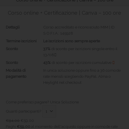
Corso online + Certificazione | Canva – 100 ore
Dettagli
Corso accreditato e riconosciuto MIM | ID
S.O.F.I.A.: 145928
Termine iscrizioni
Le iscrizioni sono sempre aperte
Sconto
37%
di sconto per iscrizioni singole entro il
13/08
Sconto
43%
di sconto per iscrizioni cumulative
Modalità di
In unica soluzione oppure fino a 36 comode
pagamento
rate mensili scegliendo PayPal, Alma o
Heylight nel checkout
Come preferisci pagare?
Unica Soluzione
Quanti partecipanti?
€
94,00
€
59,00
Paghi
€
59,00
al momento dell'acquisto oppure in comode rate