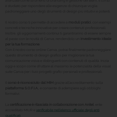
avanzate come strumenti di branding e gestione dei team, il corso
è studiato per rispondere alle esigenze di chiunque voglia
padroneggiare uno degli strumenti di design più intuitivi e potenti.
Il nostro corso ti permette di accedere a
moduli pratici
, con esempi
concreti e tecniche innovative per creare contenuti professionali.
Inoltre, gli aggiornamenti continui ti garantiranno di essere sempre
al passo con le novità di Canva, rendendolo un
investimento ideale
per la tua formazione
.
Con il nostro corso online Canva, potrai finalmente padroneggiare
questo strumento di design grafico per migliorare la tua
comunicazione visiva e distinguerti con contenuti di qualità. Inizia
oggi e scopri come sfruttare al massimo le potenzialità della visual
suite Canva per i tuoi progetti grafici personali e professionali.
Il
corso è riconosciuto dal MIM
grazie all’accreditamento sulla
piattaforma S.O.F.I.A.
, e consente di adempiere agli obblighi
formativi.
La
certificazione è rilasciata in collaborazione con Anitel
, ente
accreditato MIUR e
verificabile nell’elenco ufficiale degli enti
qualificati
.