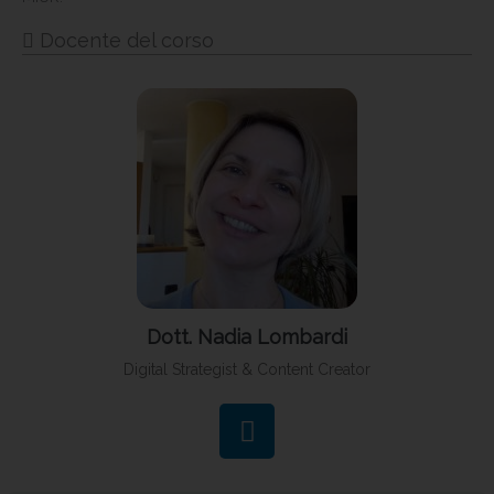
Docente del corso
Dott. Nadia Lombardi
Digital Strategist & Content Creator
L
i
n