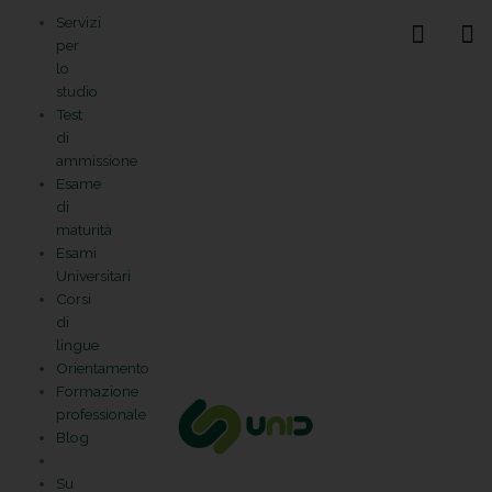
Vai
Statistiche
Marketing
Preferenze
Funzionale
Servizi
al
Gestisci la tua privacy
per
contenuto
lo
studio
Test
di
ammissione
Esame
di
maturità
Esami
Universitari
Corsi
di
lingue
Orientamento
Formazione
professionale
Blog
Su