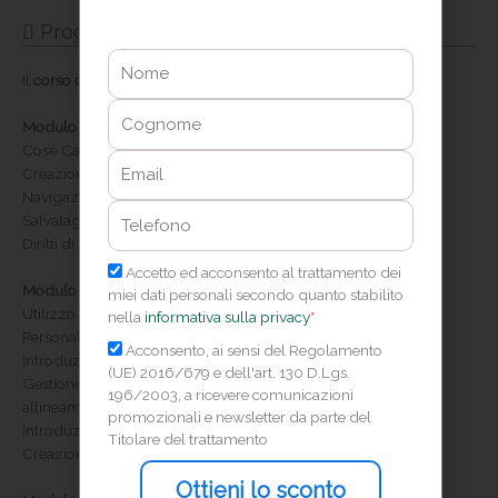
Programma di preparazione
Nome
Il
corso online Canva
è suddiviso in
8 moduli
, come segue:
Cognome
Modulo 1 | Introduzione a Canva
Cos’è Canva e panoramica generale della piattaforma
Email
Creazione dell’account gratuito e Pro
Navigazione nell’interfaccia utente
Telefono
Salvataggio e condivisione dei progetti
Diritti di utilizzo degli output di CANVA
Privacy
Accetto ed acconsento al trattamento dei
Modulo 2 | Nozioni Base di Grafica con Canva
miei dati personali secondo quanto stabilito
Utilizzo di Modelli predefiniti
nella
informativa sulla privacy
*
Personalizzazione di Testo, Immagini e Colori
Marketing
Acconsento, ai sensi del Regolamento
Introduzione ai Font: scelta e combinazioni
(UE) 2016/679 e dell'art. 130 D.Lgs.
Gestione degli elementi grafici: forme, icone e illustrazioni
196/2003, a ricevere comunicazioni
allineamento e disposizione degli oggetti
promozionali e newsletter da parte del
Introduzione ai Livelli e ai Gruppi
Titolare del trattamento
Creazione di Video e GIF Animate
Ottieni lo sconto