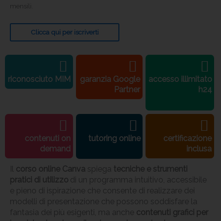
mensili.
Clicca qui per iscriverti
riconosciuto MIM
garanzia Google
accesso illimitato
Partner
h24
contenuti on
tutoring online
certificazione
demand
inclusa
Il
corso online Canva
spiega
tecniche e strumenti
pratici di utilizzo
di un programma intuitivo, accessibile
e pieno di ispirazione che
consente di realizzare dei
modelli di presentazione che possono soddisfare la
fantasia dei più esigenti, ma anche
contenuti grafici per