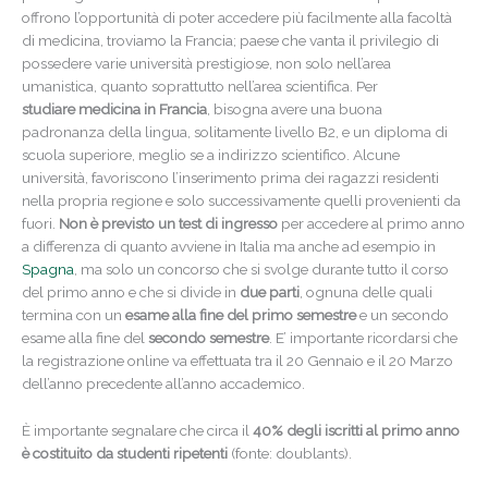
offrono l’opportunità di poter accedere più facilmente alla facoltà
di medicina, troviamo la Francia; paese che vanta il privilegio di
possedere varie università prestigiose, non solo nell’area
umanistica, quanto soprattutto nell’area scientifica. Per
studiare medicina in Francia
, bisogna avere una buona
padronanza della lingua, solitamente livello B2, e un diploma di
scuola superiore, meglio se a indirizzo scientifico. Alcune
università, favoriscono l’inserimento prima dei ragazzi residenti
nella propria regione e solo successivamente quelli provenienti da
fuori.
Non è previsto un test di ingresso
per accedere al primo anno
a differenza di quanto avviene in Italia ma anche ad esempio in
Spagna
, ma solo un concorso che si svolge durante tutto il corso
del primo anno e che si divide in
due parti
, ognuna delle quali
termina con un
esame alla fine del primo semestre
e un secondo
esame alla fine del
secondo semestre
. E’ importante ricordarsi che
la registrazione online va effettuata tra il 20 Gennaio e il 20 Marzo
dell’anno precedente all’anno accademico.
È importante segnalare che circa il
40% degli iscritti al primo anno
è costituito da studenti ripetenti
(fonte: doublants).