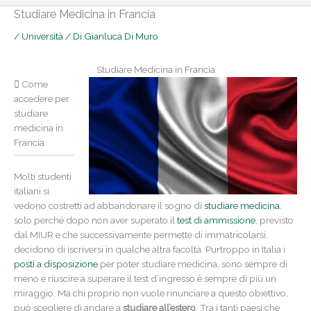
Studiare Medicina in Francia
/
Università
/ Di
Gianluca Di Muro
Studiare Medicina in Francia
Come
accedere per
studiare
medicina in
Francia
Molti studenti
italiani si
vedono costretti ad abbandonare il sogno di
studiare medicina
,
solo perché dopo non aver superato il
test di ammissione
, previsto
dal MIUR e che successivamente permette di immatricolarsi,
decidono di iscriversi in qualche altra facoltà. Purtroppo in Italia i
posti a disposizione
per poter studiare medicina, sono sempre di
meno e riuscire a superare il test d’ingresso è sempre di più un
miraggio. Ma chi proprio non vuole rinunciare a questo obiettivo,
può scegliere di andare a
studiare all’estero
. Tra i tanti paesi che