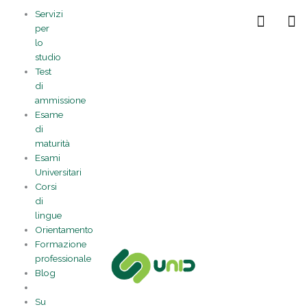
Vai
Statistiche
Marketing
Preferenze
Funzionale
Servizi
al
Gestisci la tua privacy
per
contenuto
lo
studio
Test
di
ammissione
Esame
di
maturità
Esami
Universitari
Corsi
di
lingue
Orientamento
Formazione
professionale
Blog
Su