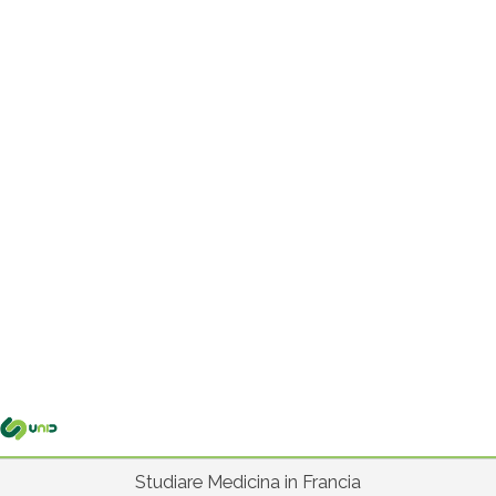
Me
pri
Studiare Medicina in Francia