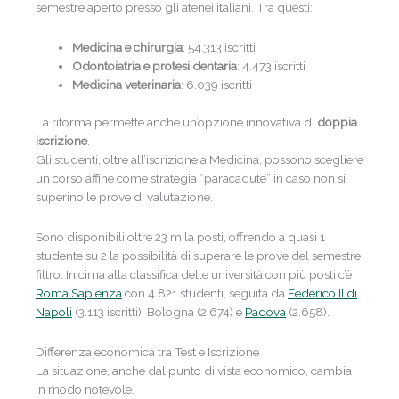
semestre aperto presso gli atenei italiani. Tra questi:
Medicina e chirurgia
: 54.313 iscritti
Odontoiatria e protesi dentaria
: 4.473 iscritti
Medicina veterinaria
: 6.039 iscritti
La riforma permette anche un’opzione innovativa di
doppia
iscrizione
.
Gli studenti, oltre all’iscrizione a Medicina, possono scegliere
un corso affine come strategia “paracadute” in caso non si
superino le prove di valutazione.
Sono disponibili oltre 23 mila posti, offrendo a quasi 1
studente su 2 la possibilità di superare le prove del semestre
filtro. In cima alla classifica delle università con più posti c’è
Roma Sapienza
con 4.821 studenti, seguita da
Federico II di
Napoli
(3.113 iscritti), Bologna (2.674) e
Padova
(2.658).
Differenza economica tra Test e Iscrizione
La situazione, anche dal punto di vista economico, cambia
in modo notevole.