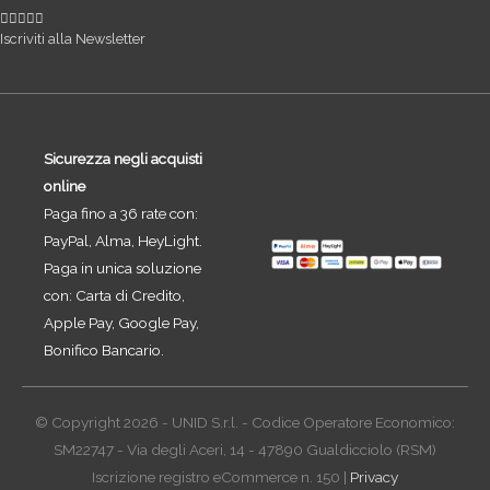
Iscriviti alla Newsletter
Sicurezza negli acquisti
online
Paga fino a 36 rate con:
PayPal, Alma, HeyLight.
Paga in unica soluzione
con: Carta di Credito,
Apple Pay, Google Pay,
Bonifico Bancario.
© Copyright 2026 - UNID S.r.l. - Codice Operatore Economico:
SM22747 - Via degli Aceri, 14 - 47890 Gualdicciolo (RSM)
Iscrizione registro eCommerce n. 150 |
Privacy