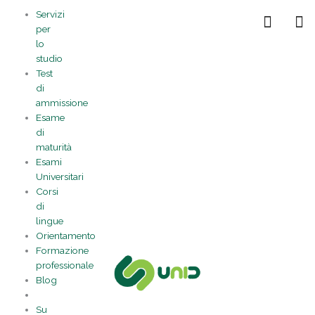
Vai
Statistiche
Marketing
Preferenze
Funzionale
Servizi
al
Gestisci la tua privacy
per
contenuto
lo
studio
Test
di
ammissione
Esame
di
maturità
Esami
Universitari
Corsi
di
lingue
Orientamento
Formazione
professionale
Blog
Su