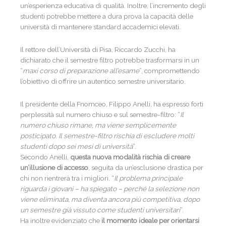
un’esperienza educativa di qualità. Inoltre, l’incremento degli
studenti potrebbe mettere a dura prova la capacità delle
università di mantenere standard accademici elevati.
Il rettore dell’Università di Pisa, Riccardo Zucchi, ha
dichiarato che il semestre filtro potrebbe trasformarsi in un
“
maxi corso di preparazione all’esame
”, compromettendo
l’obiettivo di offrire un autentico semestre universitario.
Il presidente della Fnomceo, Filippo Anelli, ha espresso forti
perplessità sul numero chiuso e sul semestre-filtro: “
Il
numero chiuso rimane, ma viene semplicemente
posticipato. Il semestre-filtro rischia di escludere molti
studenti dopo sei mesi di università
”.
Secondo Anelli,
questa nuova modalità rischia di creare
un’illusione di accesso
, seguita da un’esclusione drastica per
chi non rientrerà tra i migliori. “
Il problema principale
riguarda i giovani – ha spiegato – perché la selezione non
viene eliminata, ma diventa ancora più competitiva, dopo
un semestre già vissuto come studenti universitari
”.
Ha inoltre evidenziato che
il momento ideale per orientarsi