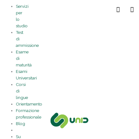
Vai
Statistiche
Marketing
Preferenze
Funzionale
Servizi
al
Gestisci la tua privacy
per
contenuto
lo
studio
Test
di
ammissione
Esame
di
maturità
Esami
Universitari
Corsi
di
lingue
Orientamento
Formazione
professionale
Blog
Su