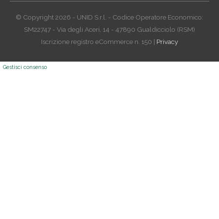
© Copyright 2026 - UNID S.r.l. - Codice Operatore Economico:
SM22747 - Via degli Aceri, 14 - 47890 Gualdicciolo (RSM)
Iscrizione registro eCommerce n. 150 |
Privacy
Gestisci consenso