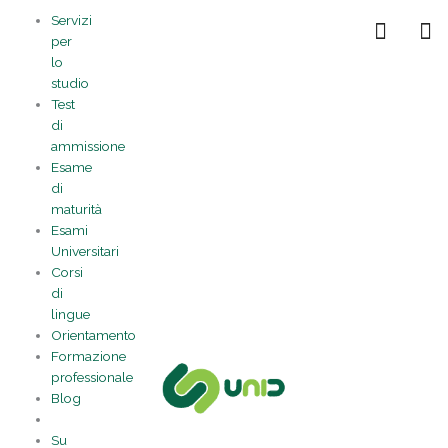
Vai
Statistiche
Marketing
Preferenze
Funzionale
Servizi
al
Gestisci la tua privacy
per
contenuto
lo
studio
Test
di
ammissione
Esame
di
maturità
Esami
Universitari
Corsi
di
lingue
Orientamento
Formazione
professionale
Blog
Su