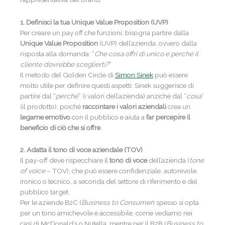
1. Definisci la tua Unique Value Proposition (UVP)
Per creare un pay off che funzioni, bisogna partire dalla
Unique Value Proposition
(UVP) dell’azienda, ovvero dalla
risposta alla domanda: “
Che cosa offri di unico e perché il
cliente dovrebbe sceglierti?
”
Il metodo del Golden Circle di
Simon Sinek
può essere
molto utile per definire questi aspetti. Sinek suggerisce di
partire dal “
perché
” (i valori dell’azienda) anziché dal “
cosa
”
(il prodotto), poiché
raccontare i valori aziendali
crea un
legame emotivo
con il pubblico e aiuta a
far percepire il
beneficio
di ciò che si offre
.
2. Adatta il tono di voce aziendale (TOV)
Il pay-off deve rispecchiare il
tono di voce
dell’azienda (
tone
of voice
– TOV), che può essere confidenziale, autorevole,
ironico o tecnico, a seconda del settore di riferimento e del
pubblico target.
Per le aziende B2C (
Business to Consumer
) spesso si opta
per un tono amichevole e accessibile, come vediamo nei
casi di McDonald’s o Nutella, mentre per il B2B (
Business to