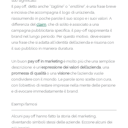
suo significato.
Il pay off, detto anche “
tagline
” o “
endline
“, è una frase breve
e incisiva che accompagna il logo di un’azienda,
riassumendo in poche parole il suo scopo e i suoi valori. A
differenza del
claim
, che di solito è associato a una
campagna pubblicitaria specifica, il pay-off rappresenta il
brand nel lungo periodo. Per questo motivo, deve essere
una frase che si adatta all’identità dell’azienda e risuona con
il suo pubblico in maniera duratura.
Un buon
pay off in marketing
è molto più che una semplice
descrizione: è un’
espressione dei valori dell’azienda
, una
promessa di qualità
o una
visione
che l’azienda vuole
condividere con il mondo. Le parole sono scelte con cura,
con l’obiettivo di restare impresse nella mente delle persone
e di evocare immediatamente il brand.
Esempi famosi
Alcuni pay off hanno fatto la storia del marketing,
diventando simboli stessi delle aziende. Eccone alcuni dei