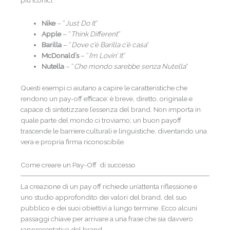
più iconici:
Nike
– “
Just Do It
“
Apple
– “
Think Different
“
Barilla
– “
Dove c’è Barilla c’è casa
“
McDonald’s
– “
I’m Lovin’ It
“
Nutella
– “
Che mondo sarebbe senza Nutella
“
Questi esempi ci aiutano a capire le caratteristiche che
rendono un pay-off efficace: è breve, diretto, originale e
capace di sintetizzare l’essenza del brand. Non importa in
quale parte del mondo ci troviamo; un buon payoff
trascende le barriere culturali e linguistiche, diventando una
vera e propria firma riconoscibile.
Come creare un Pay-Off di successo
La creazione di un pay off richiede un’attenta riflessione e
uno studio approfondito dei valori del brand, del suo
pubblico e dei suoi obiettivi a lungo termine. Ecco alcuni
passaggi chiave per arrivare a una frase che sia davvero
rappresentativa del brand.