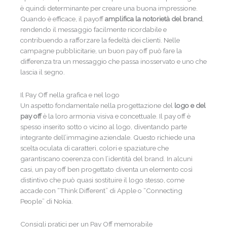
è quindi determinante per creare una buona impressione.
Quando è efficace, il payoff
amplifica la notorietà del brand
,
rendendo il messaggio facilmente ricordabile e
contribuendo a rafforzare la fedeltà dei clienti. Nelle
campagne pubblicitarie, un buon pay off può fare la
differenza tra un messaggio che passa inosservato e uno che
lascia il segno.
Il Pay Off nella grafica e nel logo
Un aspetto fondamentale nella progettazione del
logo e del
pay off
è la loro armonia visiva e concettuale. Il pay off è
spesso inserito sotto o vicino al logo, diventando parte
integrante dell’immagine aziendale. Questo richiede una
scelta oculata di caratteri, colori e spaziature che
garantiscano coerenza con l’identità del brand. In alcuni
casi, un pay off ben progettato diventa un elemento così
distintivo che può quasi sostituire il logo stesso, come
accade con “Think Different” di Apple o “Connecting
People” di Nokia.
Consigli pratici per un Pay Off memorabile