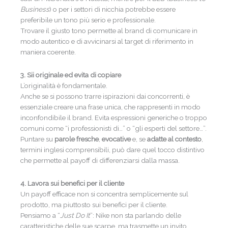
Business
) o per i settori di nicchia potrebbe essere
preferibile un tono più serio e professionale.
Trovare il giusto tono permette al brand di comunicare in
modo autentico e di avvicinarsi al target di riferimento in
maniera coerente.
3. Sii originale ed evita di copiare
L’originalità è fondamentale.
Anche se si possono trarre ispirazioni dai concorrenti, è
essenziale creare una frase unica, che rappresenti in modo
inconfondibile il brand. Evita espressioni generiche o troppo
comuni come “i professionisti di…” o “gli esperti del settore…”.
Puntare su
parole fresche
,
evocative
e, se
adatte al contesto
,
termini inglesi comprensibili, può dare quel tocco distintivo
che permette al payoff di differenziarsi dalla massa.
4. Lavora sui benefici per il cliente
Un payoff efficace non si concentra semplicemente sul
prodotto, ma piuttosto sui benefici per il cliente.
Pensiamo a “
Just Do It
”: Nike non sta parlando delle
caratteristiche delle sue scarpe, ma trasmette un invito