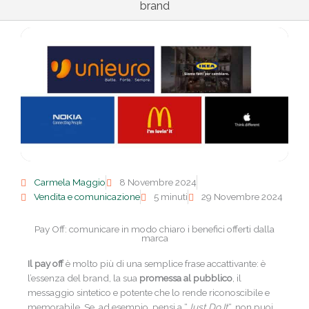
brand
Carmela Maggio
8 Novembre 2024
Vendita e comunicazione
5 minuti
29 Novembre 2024
Pay Off: comunicare in modo chiaro i benefici offerti dalla
marca
Il pay off
è molto più di una semplice frase accattivante: è
l’essenza del brand, la sua
promessa al pubblico
, il
messaggio sintetico e potente che lo rende riconoscibile e
memorabile. Se, ad esempio, pensi a “
Just Do It
“, non puoi