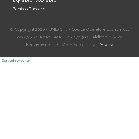
Apple Pay, Google Pay,
Bonifico Bancario.
© Copyright 2026 - UNID S.r.l. - Codice Operatore Economico:
SM22747 - Via degli Aceri, 14 - 47890 Gualdicciolo (RSM)
Iscrizione registro eCommerce n. 150 |
Privacy
Gestisci consenso