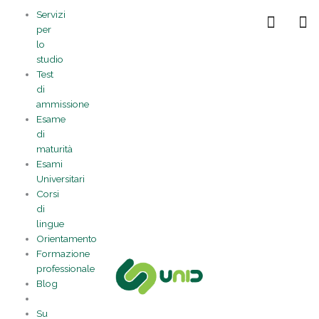
Vai
Statistiche
Marketing
Preferenze
Funzionale
Servizi
al
Gestisci la tua privacy
per
contenuto
lo
studio
Test
di
ammissione
Esame
di
maturità
Esami
Universitari
Corsi
di
lingue
Orientamento
Formazione
professionale
Blog
Su