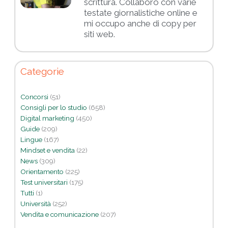
scrittura. Collaboro con varie
testate giornalistiche online e
mi occupo anche di copy per
siti web.
Categorie
Concorsi
(51)
Consigli per lo studio
(658)
Digital marketing
(450)
Guide
(209)
Lingue
(167)
Mindset e vendita
(22)
News
(309)
Orientamento
(225)
Test universitari
(175)
Tutti
(1)
Università
(252)
Vendita e comunicazione
(207)