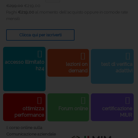
€
299,00
€
219,00
Paghi
€
219,00
al momento dell'acquisto oppure in comode rate
mensili.
Clicca qui per iscriverti
accesso illimitato
lezioni on
test di verifica
h24
demand
adattivi
ottimizza
Forum online
certificazione
performance
MIUR
Il
corso online sulla
Comunicazione aziendale