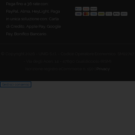
Paga fino a 36 rate con:
PayPal, Alma, HeyLight. Paga
in unica soluzione con: Carta
di Credito, Apple Pay, Google
Pay, Bonifico Bancario.
© Copyright 2026 - UNID S.r.l. - Codice Operatore Economico: SM22747
- Via degli Aceri, 14 - 47890 Gualdicciolo (RSM)
Iscrizione registro eCommerce n. 150 |
Privacy
Gestisci consenso