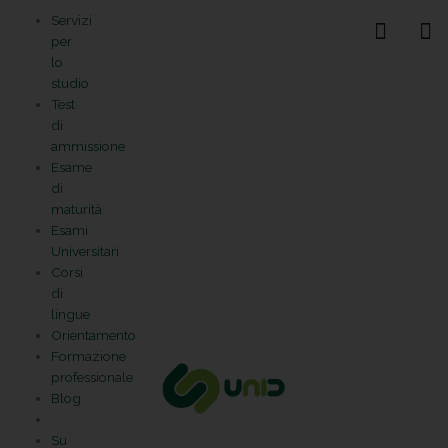
Vai
Statistiche
Marketing
Preferenze
Funzionale
Servizi
al
Gestisci la tua privacy
per
contenuto
lo
studio
Test
di
ammissione
Esame
di
maturità
Esami
Universitari
Corsi
di
lingue
Orientamento
Formazione
professionale
Blog
Su