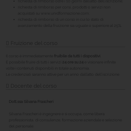
richiesta di rimborso oltre i 10 giorni dall’atto dell’iscrizione;
richiesta di rimborso per corsi, prodotti o servizi non
acquistati su www.unidformazione.com;
richiesta di rimborso di un corso in cui lo stato di
avanzamento della fruizione sia uguale o superiore al 25%.
Fruizione del corso
Il corso è immediatamente
fruibile da tutti i dispositivi
.
È possibile fruire di tutti i servizi
24 ore su 24
e visionare infinite
volte i contenuti disponibili in totale autonomia.
Le credenziali saranno attive per un anno dall’atto dell’iscrizione.
Docente del corso
Dott.ssa Silvana Frascheri
Silvana Frascheri è ingegnere e si occupa, come libera
professionista, di consulenze, formazione aziendale e selezione
del personale.