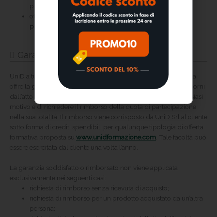
problemi di gestione del lavoro interno;
ottenere maggiore
punteggio in graduatorie e concorsi
pubblici
.
Garanzia soddisfatto o rimborsato
UniD a tutela del consumatore e per favorire la propria clientela
offre la
garanzia soddisfatto o rimborsato
. Il cliente, entro 10 giorni
dall’atto dell’iscrizione, ha la facoltà di cambiare idea per qualsiasi
motivo e di richiedere il rimborso della quota di partecipazione
nella sua totalità. Il rimborso viene corrisposto da UniD Srl al cliente
sotto forma di crediti spendibili per qualunque tipologia di offerta
formativa proposta su
www.unidformazione.com
. Tale facoltà può
essere esercitata dal cliente una volta l’anno.
La garanzia soddisfatto o rimborsato non viene applicata
esclusivamente nei seguenti casi:
richiesta di rimborso senza ricevuta di acquisto;
richiesta di rimborso per un prodotto acquistato da un’altra
persona;