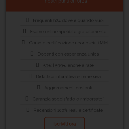
I nostri punti di forza
Frequenti h24 dove e quando vuoi
Esame online ripetibile gratuitamente
Corso e certificazione riconosciuti MIM
Docenti con esperienza unica
59€ | 599€ anche a rate
Didattica interattiva e immersiva
Aggiornamenti costanti
Garanzia soddisfatto o rimborsato*
Recensioni 100% reali e certificate
Iscriviti ora