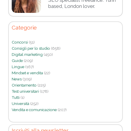
based, London lover.
Categorie
Concorsi
(51)
Consigli per lo studio
(658)
Digital marketing
(450)
Guide
(209)
Lingue
(167)
Mindset e vendita
(22)
News
(309)
Orientamento
(225)
Test universitari
(178)
Tutti
(1)
Università
(252)
Vendita e comunicazione
(207)
Iscriviti alla newsletter