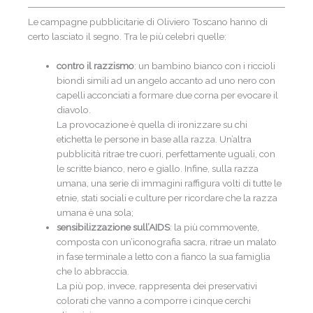
Le campagne pubblicitarie di Oliviero Toscano hanno di
certo lasciato il segno. Tra le più celebri quelle:
contro il razzismo
: un bambino bianco con i riccioli
biondi simili ad un angelo accanto ad uno nero con
capelli acconciati a formare due corna per evocare il
diavolo.
La provocazione è quella di ironizzare su chi
etichetta le persone in base alla razza. Un’altra
pubblicità ritrae tre cuori, perfettamente uguali, con
le scritte bianco, nero e giallo. Infine, sulla razza
umana, una serie di immagini raffigura volti di tutte le
etnie, stati sociali e culture per ricordare che la razza
umana è una sola;
sensibilizzazione sull’AIDS
: la più commovente,
composta con un’iconografia sacra, ritrae un malato
in fase terminale a letto con a fianco la sua famiglia
che lo abbraccia.
La più pop, invece, rappresenta dei preservativi
colorati che vanno a comporre i cinque cerchi