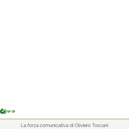
Me
pri
La forza comunicativa di Oliviero Toscani