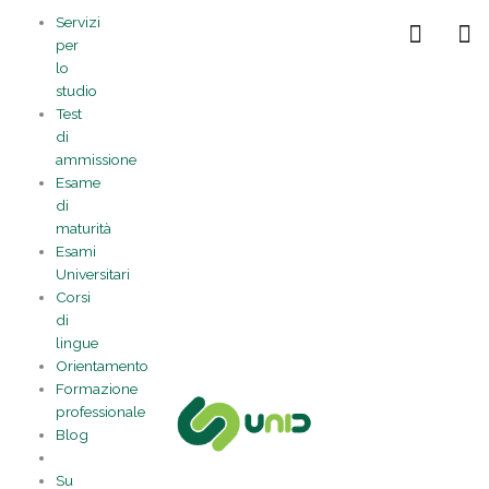
Vai
Statistiche
Marketing
Preferenze
Funzionale
Servizi
al
Gestisci la tua privacy
per
contenuto
lo
studio
Test
di
ammissione
Esame
di
maturità
Esami
Universitari
Corsi
di
lingue
Orientamento
Formazione
professionale
Blog
Su