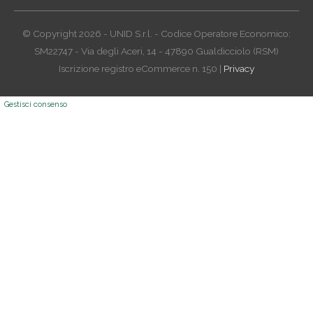
© Copyright 2026 - UNID S.r.l. - Codice Operatore Economico:
SM22747 - Via degli Aceri, 14 - 47890 Gualdicciolo (RSM)
Iscrizione registro eCommerce n. 150 |
Privacy
Gestisci consenso