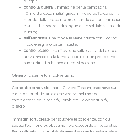
olimpici;
contro la guerra
: l’immagine per la campagna
“Omicidio della mafia” gioca in modo beffardo con il
mondo della moda rappresentando calzoni mimetici
e una t-shirt sporchi di sangue di un soldato vittima di
guerra;
sull’anoressia
: una modella viene ritratta con il corpo
nudo e segnato dalla malattia;
contro il clero
: una riflessione sulla castità del clero ci
arriva invece dalla famosa foto in cui un prete e una
suora, ritratti in bianco e nero, si baciano.
Oliviero Toscani e lo shockvertising
Come abbiamo visto finora, Oliviero Toscani, esponeva sui
cartelloni pubblicitari ciò che vedeva nel mondo: i
cambiamenti della società, i problemi, le opportunità, il
disagio
Immagini forti, create per scuotere le coscienze, con cui
spesso l’opinione pubblica non era d’accordo a livello etico.
P
er molti, infatti, la pubblicità avrebbe dovuto restare tale in