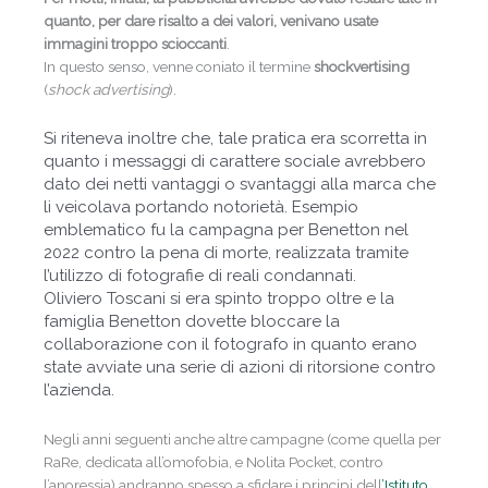
quanto, per dare risalto a dei valori, venivano usate
immagini troppo scioccanti
.
In questo senso, venne coniato il termine
shockvertising
(
shock advertising
).
Si riteneva inoltre che, tale pratica era scorretta in
quanto i messaggi di carattere sociale avrebbero
dato dei netti vantaggi o svantaggi alla marca che
li veicolava portando notorietà.
Esempio
emblematico fu la campagna per Benetton nel
2022 contro la pena di morte, realizzata tramite
l’utilizzo di fotografie di reali condannati.
Oliviero
Toscani si era spinto troppo oltre e la
famiglia Benetton dovette bloccare la
collaborazione con il fotografo in quanto erano
state avviate una serie di azioni di ritorsione contro
l’azienda.
Negli anni seguenti anche altre campagne (come quella per
RaRe, dedicata all’omofobia, e Nolita Pocket, contro
l’anoressia) andranno spesso a sfidare i principi dell
’Istituto