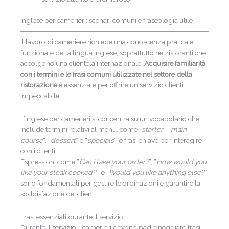
Inglese per camerieri: scenari comuni e fraseologia utile
Il lavoro di cameriere richiede una conoscenza pratica e
funzionale della lingua inglese, soprattutto nei ristoranti che
accolgono una clientela internazionale.
Acquisire familiarità
con i termini e le frasi comuni
utilizzate nel settore della
ristorazione
è essenziale per offrire un servizio clienti
impeccabile.
L’inglese per camerieri si concentra su un vocabolario che
include termini relativi al menu, come “
starter
“, “
main
course
“, “
dessert
” e “
specials
“, e frasi chiave per interagire
con i clienti.
Espressioni come “
Can I take your order?
“, “
How would you
like your steak cooked?
“, e “
Would you like anything else?
”
sono fondamentali per gestire le ordinazioni e garantire la
soddisfazione dei clienti.
Frasi essenziali durante il servizio
Durante il servizio, i camerieri devono padroneggiare frasi