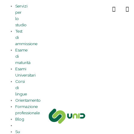
Vai
Statistiche
Marketing
Preferenze
Funzionale
Servizi
al
Gestisci la tua privacy
per
contenuto
lo
studio
Test
di
ammissione
Esame
di
maturità
Esami
Universitari
Corsi
di
lingue
Orientamento
Formazione
professionale
Blog
Su