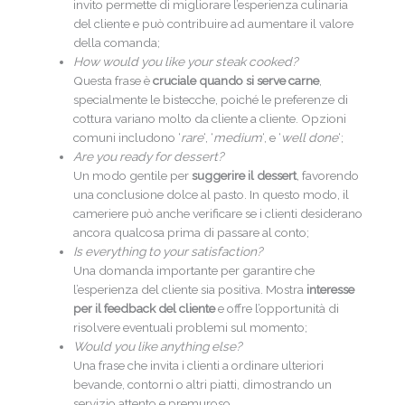
invito permette di migliorare l’esperienza culinaria
del cliente e può contribuire ad aumentare il valore
della comanda;
How would you like your steak cooked?
Questa frase è
cruciale quando si serve carne
,
specialmente le bistecche, poiché le preferenze di
cottura variano molto da cliente a cliente. Opzioni
comuni includono ‘
rare
‘, ‘
medium
‘, e ‘
well done
‘;
Are you ready for dessert?
Un modo gentile per
suggerire il dessert
, favorendo
una conclusione dolce al pasto. In questo modo, il
cameriere può anche verificare se i clienti desiderano
ancora qualcosa prima di passare al conto;
Is everything to your satisfaction?
Una domanda importante per garantire che
l’esperienza del cliente sia positiva. Mostra
interesse
per il feedback del cliente
e offre l’opportunità di
risolvere eventuali problemi sul momento;
Would you like anything else?
Una frase che invita i clienti a ordinare ulteriori
bevande, contorni o altri piatti, dimostrando un
servizio attento e premuroso.