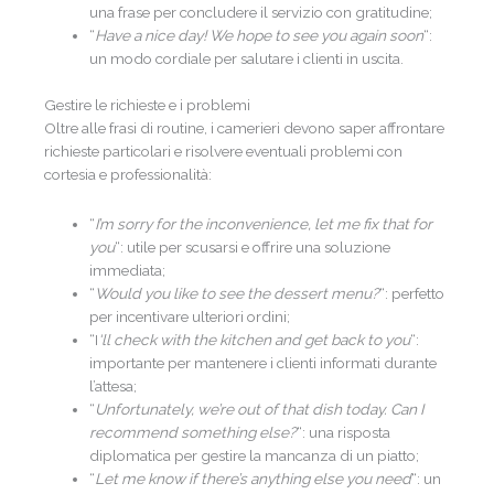
una frase per concludere il servizio con gratitudine;
“
Have a nice day! We hope to see you again soon
“:
un modo cordiale per salutare i clienti in uscita.
Gestire le richieste e i problemi
Oltre alle frasi di routine, i camerieri devono saper affrontare
richieste particolari e risolvere eventuali problemi con
cortesia e professionalità:
“
I’m sorry for the inconvenience, let me fix that for
you
“: utile per scusarsi e offrire una soluzione
immediata;
“
Would you like to see the dessert menu?
“: perfetto
per incentivare ulteriori ordini;
“I
‘ll check with the kitchen and get back to you
“:
importante per mantenere i clienti informati durante
l’attesa;
“
Unfortunately, we’re out of that dish today. Can I
recommend something else?
“: una risposta
diplomatica per gestire la mancanza di un piatto;
“
Let me know if there’s anything else you need
“: un