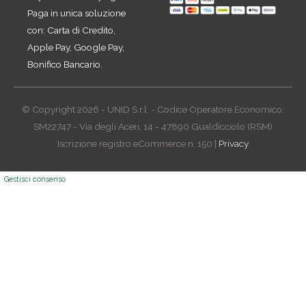
Paga in unica soluzione
con: Carta di Credito,
Apple Pay, Google Pay,
Bonifico Bancario.
© Copyright 2026 - UNID S.r.l. - Codice Operatore Economico:
SM22747 - Via degli Aceri, 14 - 47890 Gualdicciolo (RSM)
Iscrizione registro eCommerce n. 150 |
Privacy
Gestisci consenso