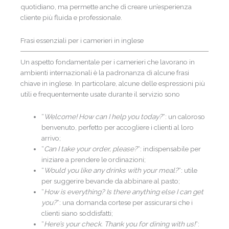
quotidiano, ma permette anche di creare un’esperienza
cliente più fluida e professionale.
Frasi essenziali per i camerieri in inglese
Un aspetto fondamentale per i camerieri che lavorano in
ambienti internazionali è la padronanza di alcune frasi
chiave in inglese. In particolare, alcune delle espressioni più
utili e frequentemente usate durante il servizio sono
“
Welcome! How can I help you today?
“: un caloroso
benvenuto, perfetto per accogliere i clienti al loro
arrivo;
“
Can I take your order, please?
“: indispensabile per
iniziare a prendere le ordinazioni;
“
Would you like any drinks with your meal?
“: utile
per suggerire bevande da abbinare al pasto;
“
How is everything? Is there anything else I can get
you?
“: una domanda cortese per assicurarsi che i
clienti siano soddisfatti;
“
Here’s your check. Thank you for dining with us!
“: