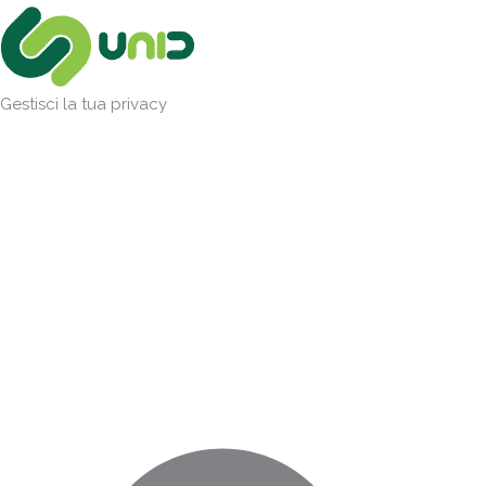
Vai
Marketing
Statistiche
Preferenze
Funzionale
al
contenuto
Gestisci la tua privacy