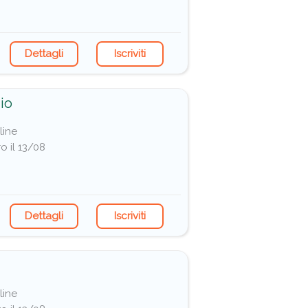
Dettagli
Iscriviti
io
line
o il 13/08
Dettagli
Iscriviti
line