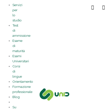
Vai
Statistiche
Marketing
Preferenze
Funzionale
Servizi
al
Gestisci la tua privacy
per
contenuto
lo
studio
Test
di
ammissione
Esame
di
maturità
Esami
Universitari
Corsi
di
lingue
Orientamento
Formazione
professionale
Blog
Su