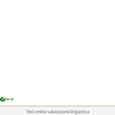
Me
pri
Test online valutazione linguistica