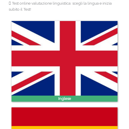
Test online valutazione linguistica: scegli la lingua e inizia
subito il Test!
Inglese