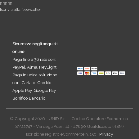
Iscriviti alla Newsletter
Sicurezza negli acquisti
online
Paga fino a 36 rate con:
PayPal, Alma, HeyLight.
Paga in unica soluzione
con: Carta di Credito,
Apple Pay, Google Pay,
Bonifico Bancario.
© Copyright 2026 - UNID S.r.l. - Codice Operatore Economico:
SM22747 - Via degli Aceri, 14 - 47890 Gualdicciolo (RSM)
Iscrizione registro eCommerce n. 150 |
Privacy