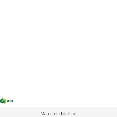
Me
pri
Materiale didattico