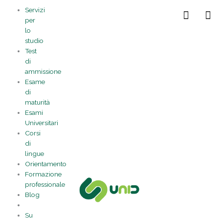
Vai
Statistiche
Marketing
Preferenze
Funzionale
Servizi
al
Gestisci la tua privacy
per
contenuto
lo
studio
Test
di
ammissione
Esame
di
maturità
Esami
Universitari
Corsi
di
lingue
Orientamento
Formazione
professionale
Blog
Su