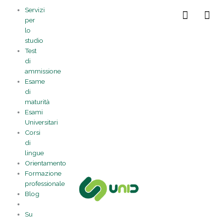
Vai
Statistiche
Marketing
Preferenze
Funzionale
Servizi
al
Gestisci la tua privacy
per
contenuto
lo
studio
Test
di
ammissione
Esame
di
maturità
Esami
Universitari
Corsi
di
lingue
Orientamento
Formazione
professionale
Blog
Su