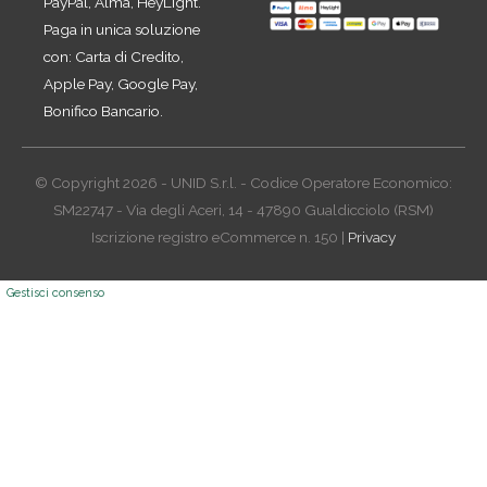
PayPal, Alma, HeyLight.
Paga in unica soluzione
con: Carta di Credito,
Apple Pay, Google Pay,
Bonifico Bancario.
© Copyright 2026 - UNID S.r.l. - Codice Operatore Economico:
SM22747 - Via degli Aceri, 14 - 47890 Gualdicciolo (RSM)
Iscrizione registro eCommerce n. 150 |
Privacy
Gestisci consenso