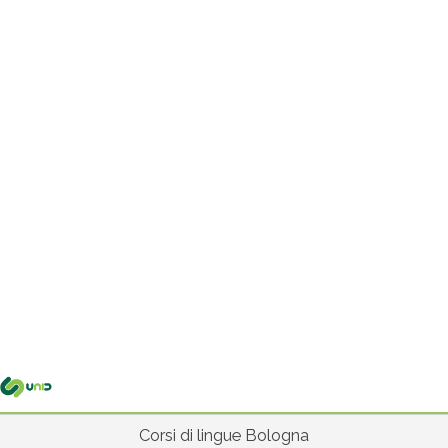
Me
pri
Corsi di lingue Bologna