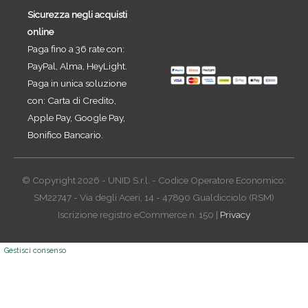
Sicurezza negli acquisti
online
Paga fino a 36 rate con:
PayPal, Alma, HeyLight.
Paga in unica soluzione
con: Carta di Credito,
Apple Pay, Google Pay,
Bonifico Bancario.
© Copyright 2026 - UNID S.r.l. - Codice Operatore Economico:
SM22747 - Via degli Aceri, 14 - 47890 Gualdicciolo (RSM)
Iscrizione registro eCommerce n. 150 |
Privacy
Gestisci consenso