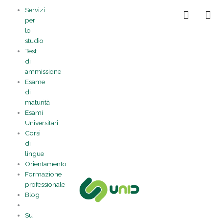
Vai
Statistiche
Marketing
Preferenze
Funzionale
Servizi
al
Gestisci la tua privacy
per
contenuto
lo
studio
Test
di
ammissione
Esame
di
maturità
Esami
Universitari
Corsi
di
lingue
Orientamento
Formazione
professionale
Blog
Su