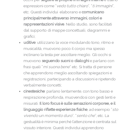
espressioni come “
vedo tutto chiaro
”, “
ti immagini
”,
etc. Questi individui elaborano e
c
omunicano
principalmente attraverso immagini, colori e
rappresentazioni visive
. Nello studio, sono facilitati
dal supporto di mappe concettuali, diagrammi e
grafici;
uditive
: utilizzano la voce modulando tono, ritmo e
musicalità, muovono poco il corpo ma spesso
inclinano la testa per ascoltare meglio. Gli occhi si
muovono
seguendo suoni o dialoghi
e parlano con
frasi quali “
mi suona bene
” etc. Si tratta di persone
che apprendono meglio ascoltando spiegazioni e
registrazioni, partecipando a discussioni e ripetendo
verbalmente concetti;
cinestesiche
: parlano lentamente, con tono basso e
respirazione profonda, muovendosi con gesti lenti e
misurati.
Il loro focus è sulle sensazioni corporee, e il
linguaggio riflette esperienze fisiche
, ad esempio “
sto
vivendo un momento duro
”, “
sento che
”, etc. La
gestualità è minima perché l’attenzione è centrata sul
vissuto interiore. Questi individui apprendono