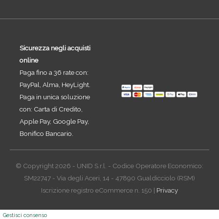
Sicurezza negli acquisti
online
Paga fino a 36 rate con:
PayPal, Alma, HeyLight.
Paga in unica soluzione
con: Carta di Credito,
Apple Pay, Google Pay,
Bonifico Bancario.
© Copyright 2026 - UNID S.r.l. - Codice Operatore Economico:
SM22747 - Via degli Aceri, 14 - 47890 Gualdicciolo (RSM)
Iscrizione registro eCommerce n. 150 |
Privacy
Gestisci consenso