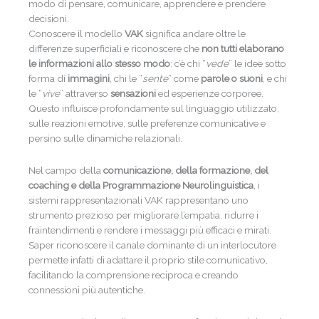
modo di pensare, comunicare, apprendere e prendere
decisioni.
Conoscere il modello
VAK
significa andare oltre le
differenze superficiali e riconoscere che
non tutti elaborano
le informazioni allo stesso modo
: c’è chi “
vede
” le idee sotto
forma di
immagini
, chi le “
sente
” come
parole o suoni
, e chi
le “
vive
” attraverso
sensazioni
ed esperienze corporee.
Questo influisce profondamente sul linguaggio utilizzato,
sulle reazioni emotive, sulle preferenze comunicative e
persino sulle dinamiche relazionali.
Nel campo della
comunicazione, della formazione, del
coaching e della Programmazione Neurolinguistica
, i
sistemi rappresentazionali VAK rappresentano uno
strumento prezioso per migliorare l’empatia, ridurre i
fraintendimenti e rendere i messaggi più efficaci e mirati.
Saper riconoscere il canale dominante di un interlocutore
permette infatti di adattare il proprio stile comunicativo,
facilitando la comprensione reciproca e creando
connessioni più autentiche.