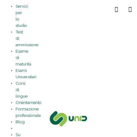
Vai
Statistiche
Marketing
Preferenze
Funzionale
Servizi
al
Gestisci la tua privacy
per
contenuto
lo
studio
Test
di
ammissione
Esame
di
maturità
Esami
Universitari
Corsi
di
lingue
Orientamento
Formazione
professionale
Blog
Su