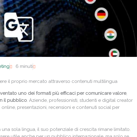
eting
6 minuti
e il proprio mercato attraverso contenuti multilingua
diventato uno dei formati più efficaci per comunicare valore
,
n il pubblico
. Aziende, professionisti, studenti e digital creator
i online, presentazioni, recensioni e contenuti social per
una sola lingua, il suo potenziale di crescita rimane limitato.
ssere utile anche per un pubblico internazionale, ma solo se