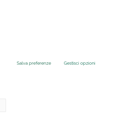
chiaro di accettare il trattamento dei miei dati personali come previsto
formativa sulla privacy
.
ing
consento, ai sensi del Regolamento (UE) 2016/679 e dell'art. 130 D.L
6/2003, a ricevere comunicazioni promozionali e newsletter da parte
tolare del trattamento
Salva preferenze
Gestisci opzioni
Iscriviti