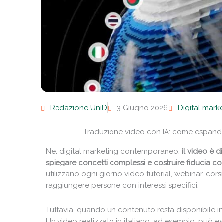
Redazione UniD
3 Giugno 2026
Digital mark
Traduzione video con IA: come espander
Nel digital marketing contemporaneo,
il video è 
spiegare concetti complessi e costruire fiducia co
utilizzano ogni giorno video tutorial, webinar, cors
raggiungere persone con interessi specifici.
Tuttavia, quando un contenuto resta disponibile in 
Un video realizzato in italiano, ad esempio, può e