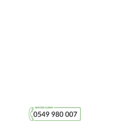
 dalla
gs.
 del