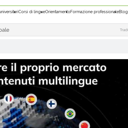
niversitari
Corsi di lingue
Orientamento
Formazione professionale
Blog
bale
Trad