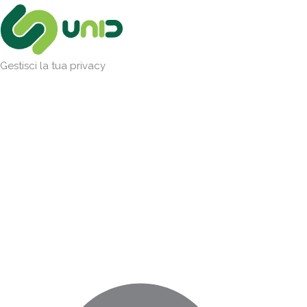
Vai
Marketing
Statistiche
Preferenze
Funzionale
al
contenuto
Gestisci la tua privacy