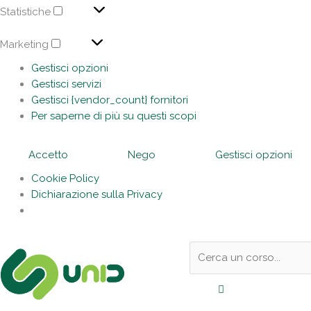
Statistiche
Marketing
Di
Gestisci opzioni
in
Gestisci servizi
Gestisci {vendor_count} fornitori
Market
Per saperne di più su questi scopi
Ac
19
Ti
Accetto
Nego
Gestisci opzioni
Cookie Policy
Dichiarazione sulla Privacy
Sotto
Cerca:
l'header