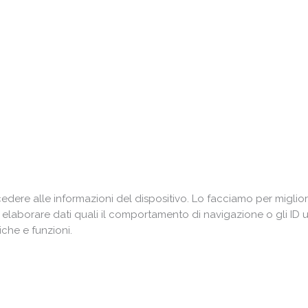
Ti piace il Digital Marketing?
scriviti alla newsletter per
accedere alla Community
rtecipare ai nostri
eventi gratuiti
, acquisendo prezi
conoscenze spendibili nel mondo del lavoro.
ere alle informazioni del dispositivo. Lo facciamo per miglior
i elaborare dati quali il comportamento di navigazione o gli ID 
che e funzioni.