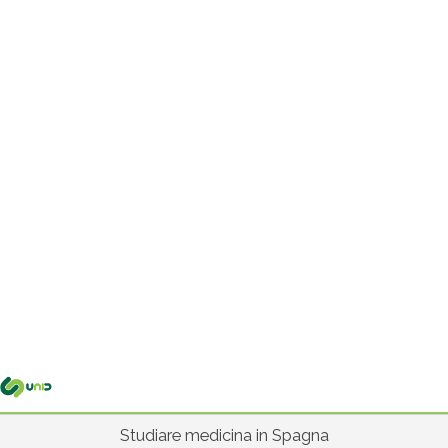
Me
pri
Studiare medicina in Spagna