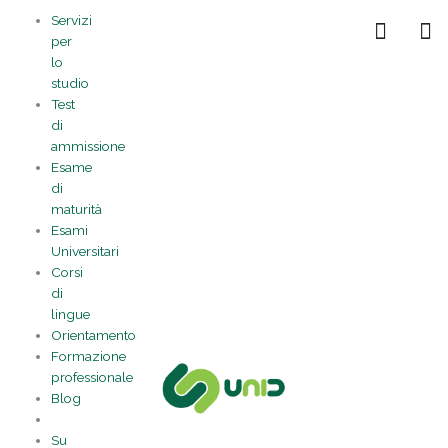
Vai
Statistiche
Marketing
Preferenze
Funzionale
Servizi
al
Gestisci la tua privacy
per
contenuto
lo
studio
Test
di
ammissione
Esame
di
maturità
Esami
Universitari
Corsi
di
lingue
Orientamento
Formazione
professionale
Blog
Su