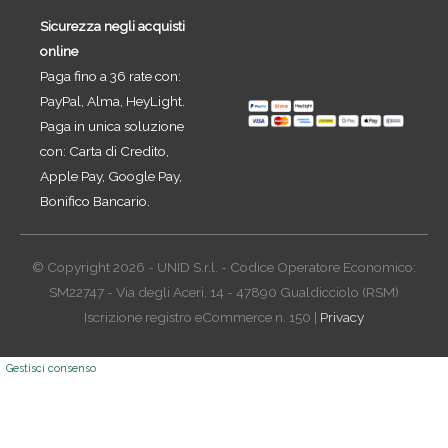
Sicurezza negli acquisti
online
Paga fino a 36 rate con:
PayPal, Alma, HeyLight.
Paga in unica soluzione
con: Carta di Credito,
Apple Pay, Google Pay,
Bonifico Bancario.
© Copyright 2026 - UNID S.r.l. - Codice Operatore Economico:
SM22747 - Via degli Aceri, 14 - 47890 Gualdicciolo (RSM)
Iscrizione registro eCommerce n. 150 |
Privacy
Gestisci consenso