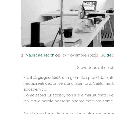
Nausicaa Tecchio
17 Novembre 2021
Guide
Steve Jobs e il cele
Era
il 12 giugno 2005
, una giornata splendida e a
neolaureati dell’Università di Stanford, California
accademico.
Come esordì lui stesso, non si era mai laureato. P
Ma le sue parole possono ancora motivare come 
A distanza di anni, le sue parole continuano a ris