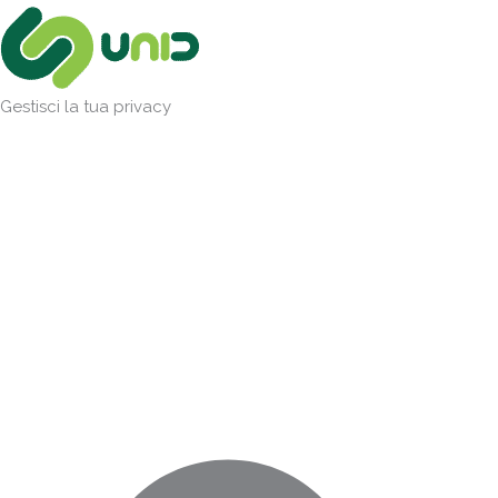
Vai
Marketing
Statistiche
Preferenze
Funzionale
al
contenuto
Gestisci la tua privacy