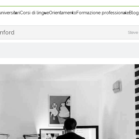
niversitari
Corsi di lingue
Orientamento
Formazione professionale
Blog
anford
Steve 