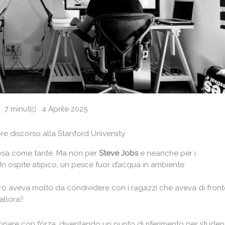
7 minuti
4 Aprile 2025
bre discorso alla Stanford University
fosa come tante. Ma non per
Steve Jobs
e neanche per i
. Un ospite atipico, un pesce fuor d’acqua in ambiente
erò aveva molto da condividere con i ragazzi che aveva di front
allora?
uonare con forza, diventando un punto di riferimento per student