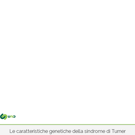
Me
pri
Le caratteristiche genetiche della sindrome di Turner