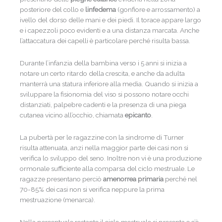
posteriore del collo e
linfedema
(gonfiore e arrossamento) a
ivello del dorso delle mani e dei piedi. Il torace appare largo
e i capezzoli poco evidenti e a una distanza marcata. Anche
l’attaccatura dei capelli è particolare perché risulta bassa.
Durante l’infanzia della bambina verso i 5 anni si inizia a
notare un certo ritardo della crescita, e anche da adulta
manterrà una statura inferiore alla media. Quando si inizia a
sviluppare la fisionomia del viso si possono notare occhi
distanziati, palpebre cadenti e la presenza di una piega
cutanea vicino all’occhio, chiamata
epicanto
.
La pubertà per le ragazzine con la sindrome di Turner
risulta attenuata, anzi nella maggior parte dei casi non si
verifica lo sviluppo del seno. Inoltre non vi è una produzione
ormonale sufficiente alla comparsa del ciclo mestruale. Le
ragazze presentano perciò
amenorrea primaria
perché nel
70-85% dei casi non si verifica neppure la prima
mestruazione (menarca).
Nella percentuale restante il ciclo mestruale si presenta e c’è