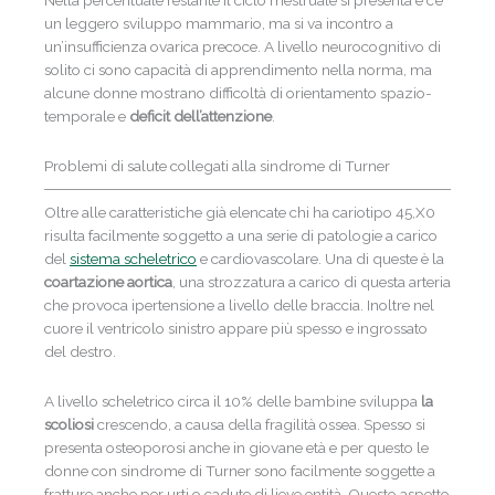
un leggero sviluppo mammario, ma si va incontro a
un’insufficienza ovarica precoce. A livello neurocognitivo di
solito ci sono capacità di apprendimento nella norma, ma
alcune donne mostrano difficoltà di orientamento spazio-
temporale e
deficit dell’attenzione
.
Problemi di salute collegati alla sindrome di Turner
Oltre alle caratteristiche già elencate chi ha cariotipo 45,X0
risulta facilmente soggetto a una serie di patologie a carico
del
sistema scheletrico
e cardiovascolare. Una di queste è la
coartazione aortica
, una strozzatura a carico di questa arteria
che provoca ipertensione a livello delle braccia. Inoltre nel
cuore il ventricolo sinistro appare più spesso e ingrossato
del destro.
A livello scheletrico circa il 10% delle bambine sviluppa
la
scoliosi
crescendo, a causa della fragilità ossea. Spesso si
presenta osteoporosi anche in giovane età e per questo le
donne con sindrome di Turner sono facilmente soggette a
fratture anche per urti o cadute di lieve entità. Questo aspetto