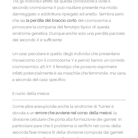
Tra gli individui affetti da questa condizione a volte il
secondo cromosoma X può risultare presente ma molto
danneggiato o addirittura ripiegato ad anello. Sembra però
che sia
la perdita del braccio corto
del cromosoma a
provocare la comparsa del fenotipo tipico di questa
sindrome genetica. Dunque anche solo una perdita parziale
del secondo X è sufficiente.
Un caso peculiare è quello degli individui che presentano
mosaicismo con il cromosoma Y e perciò hanno un corredo
cromosomico 46,XY. Il fenotipo che possono esprimere
infatti potenzialmente è sia maschile che femminile, ma varia
a seconda del caso specifico.
Il ruolo della meiosi
Come altre aneuploidie anche la sindrome di Turner è
dovuta a un
errore che avviene
nel corso della meiosi
, la
divisione cellulare che porta alla formazione dei gameti. In
particolare pare che il problema si verifichi nel corso della
seconda fase (meiosi II) della divisione compiuta dai gameti