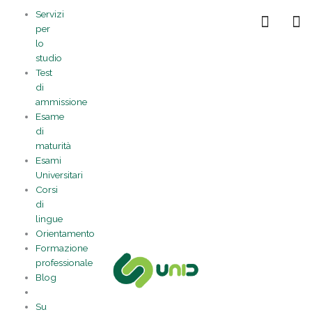
Vai
Statistiche
Marketing
Preferenze
Funzionale
Servizi
al
Gestisci la tua privacy
per
contenuto
lo
studio
Test
di
ammissione
Esame
di
maturità
Esami
Universitari
Corsi
di
lingue
Orientamento
Formazione
professionale
Blog
Su