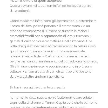
maschili, ovvero
la spermatogenesi
.
Questa avviene nei tubuli seminiferi dei testicoli a partire
dalla pubertà.
Come sappiamo infatti sono gli spermatozoi a determinare
il sesso del feto, poiché portano o il cromosoma Y o un
secondo cromosoma X. Tuttavia se durante la meiosi
i
cromatidi fratelli non si separano fra di loro
si formano 4
gameti di cui 2 con due cromatidi e 2 del tutto vuoti. Una
volta che questi spermatozoi feconderanno la cellula uovo
quindi non forniranno nessun cromosoma sessuale.
I gameti mancanti della X si indicano come cellule n-1,
perché mancano di un elemento del corredo cromosomico.
Gli altri due, che invece ne acquisiscono uno in più, sono
cellule n + 1. Non si tratta di gameti sani, perché possono
dare vita ad altre sindromi genetiche.
Sintomi neonatali e durante la crescita
Al momento della nascita non è facile individuare subito i
segni della sindrome di Turner. Capita però che le bambine
presentino delle
pieghe cutanee
evidenti nella zona