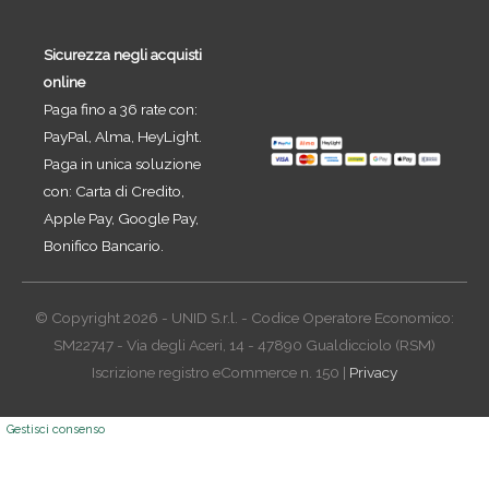
Sicurezza negli acquisti
online
Paga fino a 36 rate con:
PayPal, Alma, HeyLight.
Paga in unica soluzione
con: Carta di Credito,
Apple Pay, Google Pay,
Bonifico Bancario.
© Copyright 2026 - UNID S.r.l. - Codice Operatore Economico:
SM22747 - Via degli Aceri, 14 - 47890 Gualdicciolo (RSM)
Iscrizione registro eCommerce n. 150 |
Privacy
Gestisci consenso