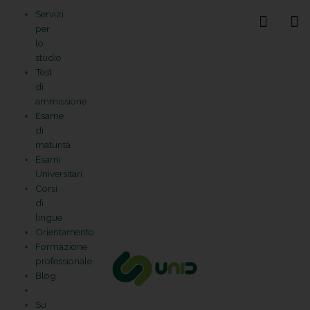
Vai
Statistiche
Marketing
Preferenze
Funzionale
Servizi
al
Gestisci la tua privacy
per
contenuto
lo
studio
Test
di
ammissione
Esame
di
maturità
Esami
Universitari
Corsi
di
lingue
Orientamento
Formazione
professionale
Blog
Su