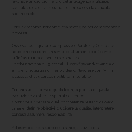
favorisce un uso più maturo dell’intelligenza artificiale,
centrato su obiettivi misurabili e non solo sulla curiosità
sperimentale.
Perplexity computer come leva strategica per competenze e
processi
Osservando il quadro complessivo, Perplexity Computer
appare meno come un semplice strumento e più come
un’infrastruttura di pensiero operativo.
L’orchestrazione di 19 modelli, i
workflow
end-to-end e gli
ambienti isolati trasformano l’idea di “lavorare con l’AI” in
qualcosa di strutturato, ripetibile, misurabile.
Per chi studia, forma o guida team, la portata di questa
evoluzione va oltre il risparmio di tempo.
Costringe a ripensare quali competenze restano davvero
umane:
definire obiettivi
,
giudicare la qualità
,
interpretare i
contesti
,
assumersi responsabilità
.
Ad esempio, nel settore della sanità, l’utilizzo di tali