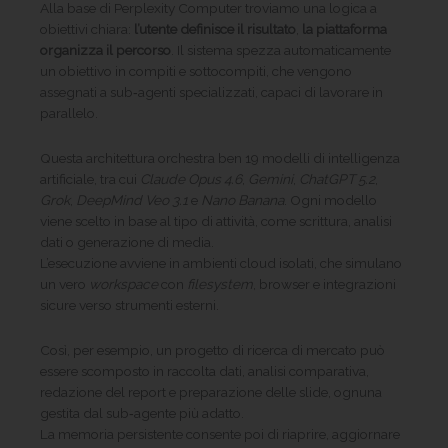
Alla base di Perplexity Computer troviamo una logica a
obiettivi chiara:
l’utente definisce il risultato
,
la piattaforma
organizza il percorso
. Il sistema spezza automaticamente
un obiettivo in compiti e sottocompiti, che vengono
assegnati a sub‑agenti specializzati, capaci di lavorare in
parallelo.
Questa architettura orchestra ben 19 modelli di intelligenza
artificiale, tra cui
Claude Opus 4.6
,
Gemini
,
ChatGPT 5.2
,
Grok
,
DeepMind Veo 3.1
e
Nano Banana
. Ogni modello
viene scelto in base al tipo di attività, come scrittura, analisi
dati o generazione di media.
L’esecuzione avviene in ambienti cloud isolati, che simulano
un vero
workspace
con
filesystem
, browser e integrazioni
sicure verso strumenti esterni.
Così, per esempio, un progetto di ricerca di mercato può
essere scomposto in raccolta dati, analisi comparativa,
redazione del report e preparazione delle slide, ognuna
gestita dal sub‑agente più adatto.
La memoria persistente consente poi di riaprire, aggiornare