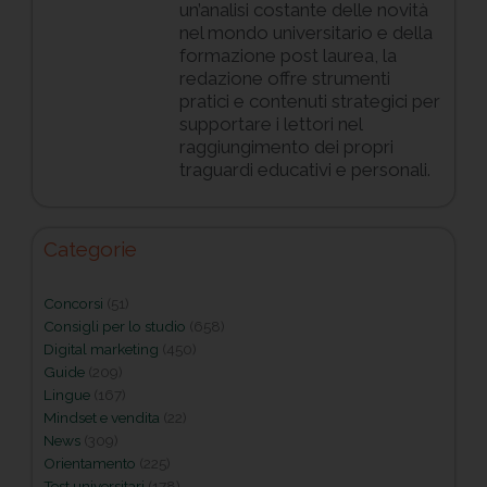
un’analisi costante delle novità
nel mondo universitario e della
formazione post laurea, la
redazione offre strumenti
pratici e contenuti strategici per
supportare i lettori nel
raggiungimento dei propri
traguardi educativi e personali.
Categorie
Concorsi
(51)
Consigli per lo studio
(658)
Digital marketing
(450)
Guide
(209)
Lingue
(167)
Mindset e vendita
(22)
News
(309)
Orientamento
(225)
Test universitari
(178)