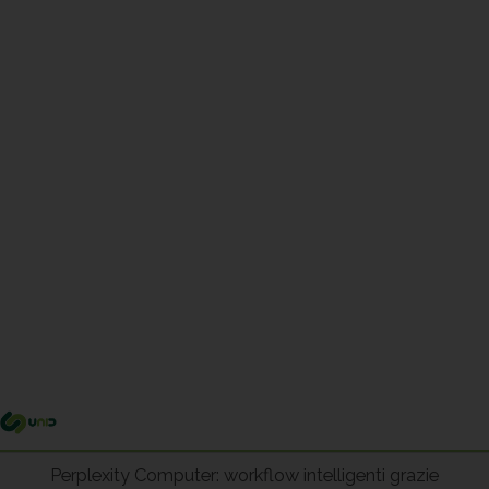
Me
pri
Perplexity Computer: workflow intelligenti grazie