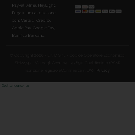
PayPal, Alma, HeyLight.
Paga in unica soluzione
con: Carta di Credito,
Apple Pay, Google Pay,
Bonifico Bancario.
© Copyright 2026 - UNID S.r.l. - Codice Operatore Economico:
SM22747 - Via degli Aceri, 14 - 47890 Gualdicciolo (RSM)
Iscrizione registro eCommerce n. 150 |
Privacy
Gestisci consenso