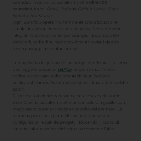
azienda o in studio. La piattaforma offre
oltre 400
connettori
, tra cui
Gmail
,
Outlook
,
GitHub
,
Linear
,
Slack
,
Notion
e
Salesforce
.
Ogni
workflow
opera in un ambiente
cloud
isolato che
simula un computer dedicato, con
filesystem
e browser
integrati. Questo consente, per esempio, di scaricare file,
elaborarli, caricarli su repository interni o inviarli via email
senza passaggi manuali intermedi.
Immaginiamo la gestione di un progetto software: il sistema
può leggere le issue su
GitHub
, proporre modifiche al
codice, aggiornare la documentazione su
Notion
e
notificare il team su
Slack
, mantenendo il tracciamento delle
azioni.
Rispetto a soluzioni open‑source basate su agenti, come
OpenClaw
, la piattaforma offre un contesto più gestito, con
maggiore cura per sicurezza e controllo dei permessi. La
memoria persistente permette inoltre di conservare
configurazioni e stati dei progetti, riducendo il rischio di
smarrire informazioni critiche tra una sessione e l’altra.