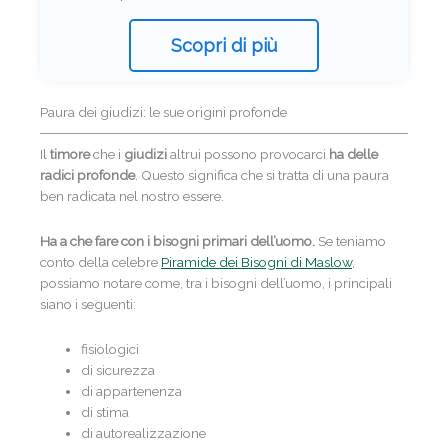
Scopri di più
Paura dei giudizi: le sue origini profonde
Il
timore
che i
giudizi
altrui possono provocarci
ha delle
radici profonde
. Questo significa che si tratta di una paura
ben radicata nel nostro essere.
Ha a che fare con i bisogni primari dell’uomo.
Se teniamo
conto della celebre
Piramide dei Bisogni di Maslow
,
possiamo notare come, tra i bisogni dell’uomo, i principali
siano i seguenti:
fisiologici
di sicurezza
di appartenenza
di stima
di autorealizzazione