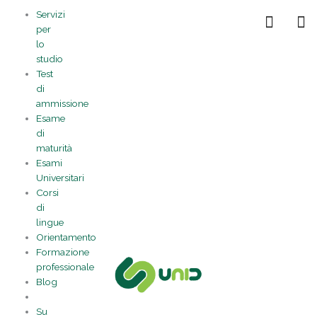
Vai
Statistiche
Marketing
Preferenze
Funzionale
Servizi
al
Gestisci la tua privacy
per
contenuto
lo
studio
Test
di
ammissione
Esame
di
maturità
Esami
Universitari
Corsi
di
lingue
Orientamento
Formazione
professionale
Blog
Su