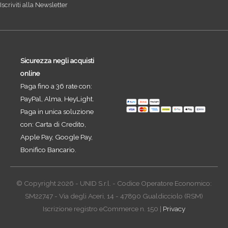
Iscriviti alla Newsletter
Sicurezza negli acquisti
online
Paga fino a 36 rate con:
PayPal, Alma, HeyLight.
Paga in unica soluzione
con: Carta di Credito,
Apple Pay, Google Pay,
Bonifico Bancario.
© Copyright 2026 - UNID S.r.l. - Codice Operatore Economico:
SM22747 - Via degli Aceri, 14 - 47890 Gualdicciolo (RSM)
Iscrizione registro eCommerce n. 150 |
Privacy