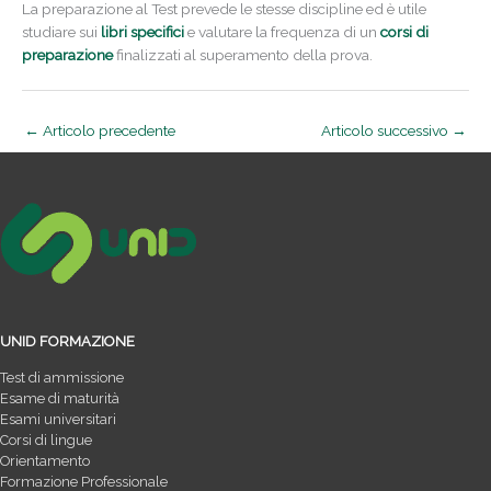
La preparazione al Test prevede le stesse discipline ed è utile
studiare sui
libri specifici
e valutare la frequenza di un
corsi di
preparazione
finalizzati al superamento della prova.
←
Articolo precedente
Articolo successivo
→
UNID FORMAZIONE
Test di ammissione
Esame di maturità
Esami universitari
Corsi di lingue
Orientamento
Formazione Professionale