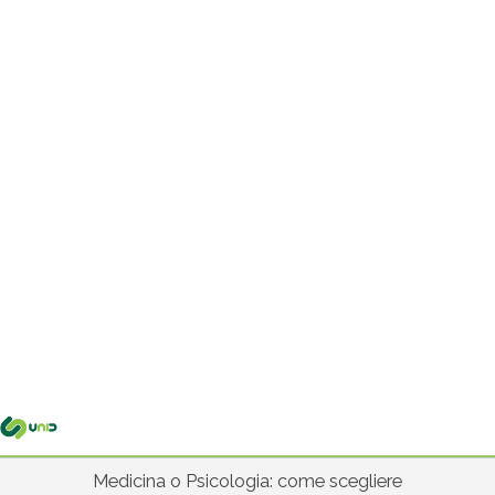
Me
pri
Medicina o Psicologia: come scegliere