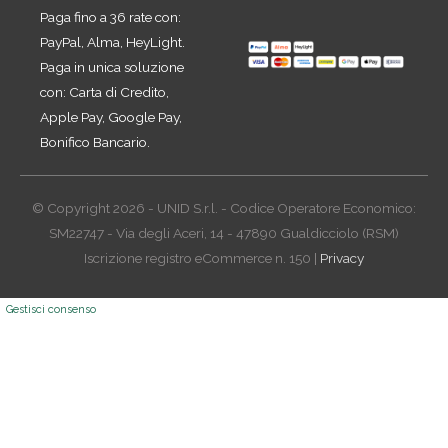
Paga fino a 36 rate con:
PayPal, Alma, HeyLight.
Paga in unica soluzione
con: Carta di Credito,
Apple Pay, Google Pay,
Bonifico Bancario.
© Copyright 2026 - UNID S.r.l. - Codice Operatore Economico:
SM22747 - Via degli Aceri, 14 - 47890 Gualdicciolo (RSM)
Iscrizione registro eCommerce n. 150 |
Privacy
Gestisci consenso