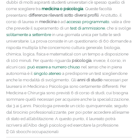
dubbi di molti aspiranti studenti universitari c’è spesso quello di
come scegliere tra
medicina o psicologia
. Queste facoltà
presentano
differenze rilevanti sotto diversi profili
. Anzitutto, il
corso di laurea in
medicina
è ad
accesso programmato
, vale a dire
che prevede il superamento di un
test di ammissione
, che si svolge
solitamente a settembre
in una giornata unica per tutte le sedi
universitarie. La prova consiste in un questionario di 60 domande a
risposta multipla (che concernono cultura generale, biologia,
chimica, logica, fisica e matematica) con un tempo a disposizione
di 100 minuti. Per quanto riguarda
psicologia
, invece, il corso, in
alcuni casi,
può essere a numero chiuso
nel senso che in piena
autonomia è il
singolo ateneo
a predisporre un test scegliendone
anche le modalità di svolgimento. Gli
anni di studio
necessari per
laurearsi in Medicina o Psicologia sono certamente differenti. Per
Medicina e Chirurgia sono previsti 6 di corso di studi, cui bisogna
sommare quelli necessari per acquisire anche la specializzazione,
dai 3 ai 5 anni. Psicologia prevede un ciclo quinquennale, seguito
dal tirocinio professionalizzante, per poi poter accedere all’esame
di stato ed all’abilitazione. A questo punto, il laureato potrà
iscriversi all’Albo degli psicologi ed esercitare la professione.
Gli sbocchi occupazionali