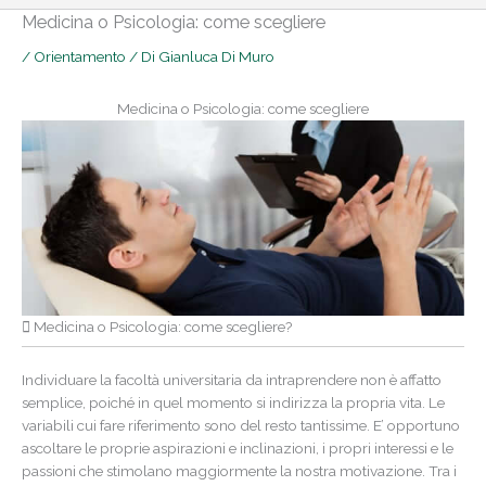
Medicina o Psicologia: come scegliere
/
Orientamento
/ Di
Gianluca Di Muro
Medicina o Psicologia: come scegliere
Medicina o Psicologia: come scegliere?
Individuare la facoltà universitaria da intraprendere non è affatto
semplice, poiché in quel momento si indirizza la propria vita. Le
variabili cui fare riferimento sono del resto tantissime. E’ opportuno
ascoltare le proprie aspirazioni e inclinazioni, i propri interessi e le
passioni che stimolano maggiormente la nostra motivazione. Tra i