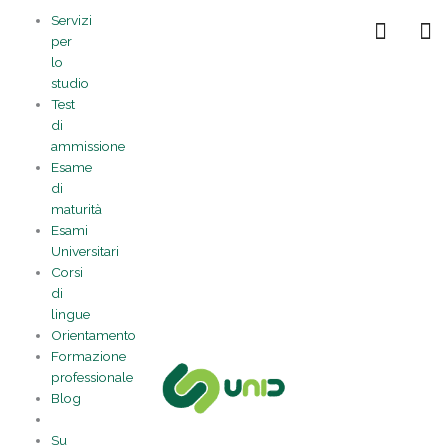
Vai
Statistiche
Marketing
Preferenze
Funzionale
Servizi
al
Gestisci la tua privacy
per
contenuto
lo
studio
Test
di
ammissione
Esame
di
maturità
Esami
Universitari
Corsi
di
lingue
Orientamento
Formazione
professionale
Blog
Su