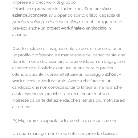
imprese e project work di gruppo.
L’obiettivo è preparare lo studente ad affrontare
sfide
aziendali concrete
, sviluppando spirito critico, capacità di
problem solving
e
decision making
. In molti programmi è
previsto anche un
project work finale o un tirocinio
in
azienda.
Questo metodo di insegnamento va perciò a creare a priori
un profilo professionale e manageriale del partecipante, che
darà lui modo di presentarsi alle aziende con un bagaglio di
esperienze già solido e con una buona base di pratica
ottenuta durante il corso. Effettuare un passaggio
school –
work
diventa quindi naturale. Avere a che fare con un
candidato che non conosce soltanto la teoria, ma ha anche
avuto esperienze pratiche, sarà un ulteriore motivo di
interesse da parte dell’azienda, che si sentirà più motivata ad
assumere.
#5 Migliorare le capacità di leadership e comunicazione
Un buon manager non è solo colui che prende decisioni