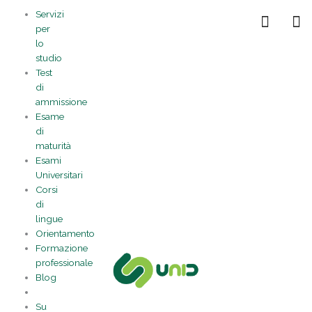
Vai
Statistiche
Marketing
Preferenze
Funzionale
Servizi
al
Gestisci la tua privacy
per
contenuto
lo
studio
Test
di
ammissione
Esame
di
maturità
Esami
Universitari
Corsi
di
lingue
Orientamento
Formazione
professionale
Blog
Su