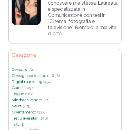
conoscere me stessa. Laureata
e specializzata in
Comunicazione con tesi in
"Cinema, fotografia e
televisione". Riempio la mia vita
di arte.
Categorie
Concorsi
(51)
Consigli per lo studio
(658)
Digital marketing
(450)
Guide
(209)
Lingue
(167)
Mindset e vendita
(21)
News
(309)
Orientamento
(225)
Test universitari
(178)
Tutti
(1)