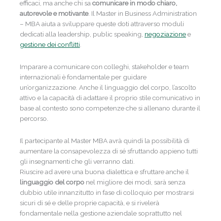
efficaci, ma anche chi sa
comunicare in modo chiaro,
autorevole e motivante
. Il Master in Business Administration
– MBA aiuta a sviluppare queste doti attraverso moduli
dedicati alla leadership, public speaking,
negoziazione
e
gestione dei conflitti
.
Imparare a comunicare con colleghi, stakeholder e team
internazionali è fondamentale per guidare
un’organizzazione. Anche il linguaggio del corpo, l’ascolto
attivo e la capacità di adattare il proprio stile comunicativo in
base al contesto sono competenze che si allenano durante il
percorso.
Il partecipante al Master MBA avrà quindi la possibilità di
aumentare la consapevolezza di sé sfruttando appieno tutti
gli insegnamenti che gli verranno dati.
Riuscire ad avere una buona dialettica e sfruttare anche il
linguaggio del corpo
nel migliore dei modi, sarà senza
dubbio utile innanzitutto in fase di colloquio per mostrarsi
sicuri di sé e delle proprie capacità, e si rivelerà
fondamentale nella gestione aziendale soprattutto nel