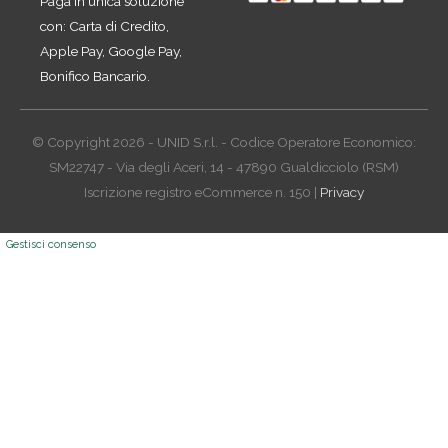
Paga in unica soluzione
con: Carta di Credito,
Apple Pay, Google Pay,
Bonifico Bancario.
© Copyright 2026 - UNID S.r.l. - Codice Operatore Economico:
SM22747 - Via degli Aceri, 14 - 47890 Gualdicciolo (RSM)
Iscrizione registro eCommerce n. 150 |
Privacy
Gestisci consenso