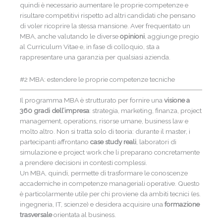
quindi è necessario aumentare le proprie competenze e
risultare competitivi rispetto ad altri candidati che pensano
di voler ricoprire la stessa mansione. Aver frequentato un
MBA, anche valutando le diverse
opinioni
, aggiunge pregio
al Curriculum Vitae e, in fase di colloquio, sta a
rappresentare una garanzia per qualsiasi azienda.
#2 MBA: estendere le proprie competenze tecniche
Il programma MBA è strutturato per fornire una
visione a
360 gradi dell’impresa
: strategia, marketing, finanza, project
management, operations, risorse umane, business law e
molto altro. Non si tratta solo di teoria: durante il master, i
partecipanti affrontano
case study reali
, laboratori di
simulazione e project work che li preparano concretamente
a prendere decisioni in contesti complessi.
Un MBA, quindi, permette di trasformare le conoscenze
accademiche in competenze manageriali operative. Questo
è particolarmente utile per chi proviene da ambiti tecnici (es.
ingegneria, IT, scienze) e desidera acquisire una
formazione
trasversale
orientata al business.