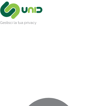
Vai
Marketing
Statistiche
Preferenze
Funzionale
al
contenuto
Gestisci la tua privacy