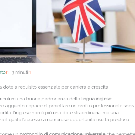
nto
3 minuti
a dote a requisito essenziale per carriera e crescita
curriculum una buona padronanza della
lingua inglese
re aggiunto capace di proiettare un profilo professionale sopr
ertita: l’inglese non è più una dote straordinaria, ma una
nza il quale l’accesso a numerose opportunità risulta precluso.
e come un
protocollo di comunicazione universale
che permette 