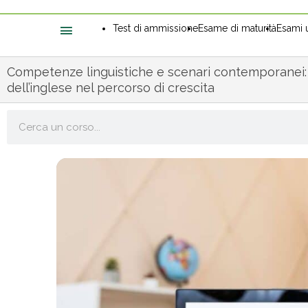
Test di ammissione
Esame di maturità
Esami u
Competenze linguistiche e scenari contemporanei: i
dell’inglese nel percorso di crescita
Cerca