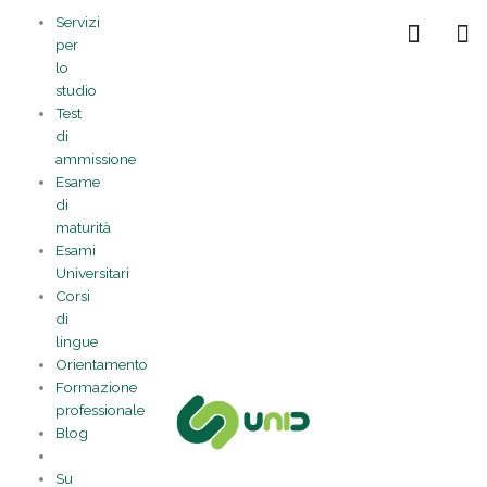
Vai
Statistiche
Marketing
Preferenze
Funzionale
Servizi
al
Gestisci la tua privacy
per
contenuto
lo
studio
Test
di
ammissione
Esame
di
maturità
Esami
Universitari
Corsi
di
lingue
Orientamento
Formazione
professionale
Blog
Su