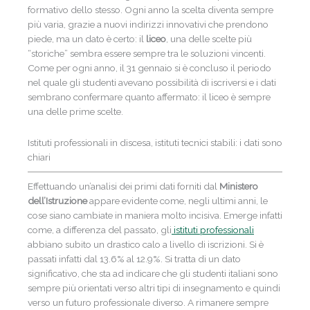
formativo dello stesso. Ogni anno la scelta diventa sempre
più varia, grazie a nuovi indirizzi innovativi che prendono
piede, ma un dato è certo: il
liceo
, una delle scelte più
“storiche” sembra essere sempre tra le soluzioni vincenti.
Come per ogni anno, il 31 gennaio si è concluso il periodo
nel quale gli studenti avevano possibilità di iscriversi e i dati
sembrano confermare quanto affermato: il liceo è sempre
una delle prime scelte.
Istituti professionali in discesa, istituti tecnici stabili: i dati sono
chiari
Effettuando un’analisi dei primi dati forniti dal
Ministero
dell’Istruzione
appare evidente come, negli ultimi anni, le
cose siano cambiate in maniera molto incisiva. Emerge infatti
come, a differenza del passato, gli
istituti professionali
abbiano subito un drastico calo a livello di iscrizioni. Si è
passati infatti dal 13.6% al 12.9%. Si tratta di un dato
significativo, che sta ad indicare che gli studenti italiani sono
sempre più orientati verso altri tipi di insegnamento e quindi
verso un futuro professionale diverso. A rimanere sempre