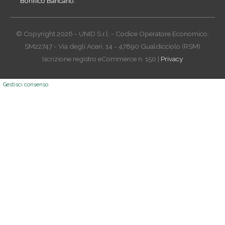
Bonifico Bancario.
© Copyright 2026 - UNID S.r.l. - Codice Operatore Economico:
SM22747 - Via degli Aceri, 14 - 47890 Gualdicciolo (RSM)
Iscrizione registro eCommerce n. 150 |
Privacy
Gestisci consenso