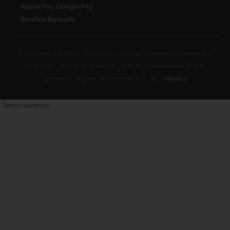
Apple Pay, Google Pay,
Bonifico Bancario.
© Copyright 2026 - UNID S.r.l. - Codice Operatore Economico:
SM22747 - Via degli Aceri, 14 - 47890 Gualdicciolo (RSM)
Iscrizione registro eCommerce n. 150 |
Privacy
Gestisci consenso