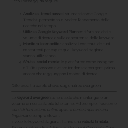
Ecco i passaggi da seguire:
Analizza i trend passati
: strumenti come Google
Trends ti permettono di vedere l’andamento delle
ricerche nel tempo.
Utilizza Google Keyword Planner
: ti fornisce dati sul
volume di ricerca e sulla concorrenza delle keyword.
Monitora i competitor
: analizza i contenuti dei tuoi
concorrenti per capire quali keyword stagionali
stanno utilizzando.
Sfrutta i social media
: le piattaforme come Instagram
e TikTok possono rivelare tendenze emergenti prima
ancora che raggiungano i motori di ricerca.
Differenza tra parole chiave stagionali ed evergreen
Le
keyword evergreen
sono quelle che mantengono un
volume di ricerca stabile tutto l’anno. Ad esempio, frasi come
corsi di formazione online
oppure
come imparare una
lingua
sono sempre rilevanti.
Invece, le keyword stagionali hanno una
validità limitata
.
Esempio:
offerte Black Friday
o
idee per il Carnevale
. Questi