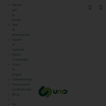
Vai
Statistiche
Marketing
Preferenze
Funzionale
Servizi
al
Gestisci la tua privacy
per
contenuto
lo
studio
Test
di
ammissione
Esame
di
maturità
Esami
Universitari
Corsi
di
lingue
Orientamento
Formazione
professionale
Blog
Su