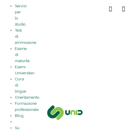
Vai
Statistiche
Marketing
Preferenze
Funzionale
Servizi
al
Gestisci la tua privacy
per
contenuto
lo
studio
Test
di
ammissione
Esame
di
maturità
Esami
Universitari
Corsi
di
lingue
Orientamento
Formazione
professionale
Blog
Su