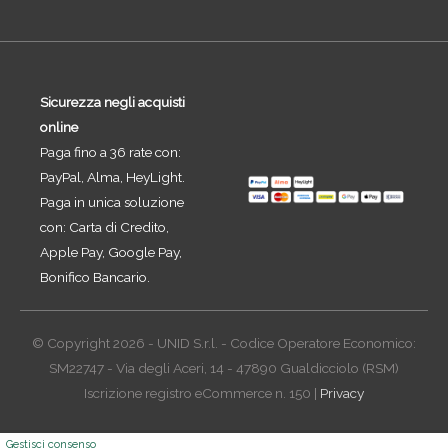
Sicurezza negli acquisti
online
Paga fino a 36 rate con:
PayPal, Alma, HeyLight.
Paga in unica soluzione
con: Carta di Credito,
Apple Pay, Google Pay,
Bonifico Bancario.
© Copyright 2026 - UNID S.r.l. - Codice Operatore Economico:
SM22747 - Via degli Aceri, 14 - 47890 Gualdicciolo (RSM)
Iscrizione registro eCommerce n. 150 |
Privacy
Gestisci consenso