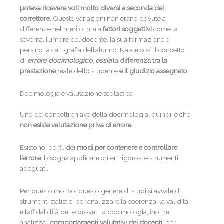
poteva ricevere voti molto diversi a seconda del
correttore
. Queste variazioni non erano dovute a
differenze nel merito, ma a
fattori soggettivi
come la
severità, l’umore del docente, la sua formazione o
persino la calligrafia dell’alunno. Nasce così il concetto
di
errore docimologico, ossia
la
differenza tra la
prestazione
reale dello studente
e il giudizio assegnato
.
Docimologia e valutazione scolastica
Uno dei concetti chiave della docimologia, quindi, è che
non esiste valutazione priva di errore.
Esistono, però, dei
modi per contenere e controllare
l’errore
: bisogna applicare criteri rigorosi e strumenti
adeguati.
Per questo motivo, questo genere di studi si avvale di
strumenti statistici per analizzare la coerenza, la validità
e l’affidabilità delle prove. La docimologia, inoltre,
analizza i
comportamenti valutativi dei docenti
, per