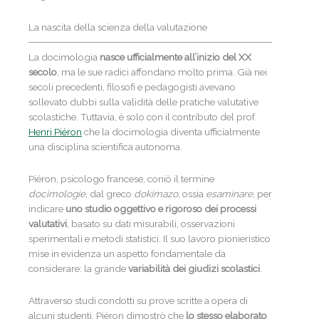
La nascita della scienza della valutazione
La docimologia
nasce ufficialmente all’inizio del XX
secolo
, ma le sue radici affondano molto prima. Già nei
secoli precedenti, filosofi e pedagogisti avevano
sollevato dubbi sulla validità delle pratiche valutative
scolastiche. Tuttavia, è solo con il contributo del prof.
Henri Piéron
che la docimologia diventa ufficialmente
una disciplina scientifica autonoma.
Piéron, psicologo francese, coniò il termine
docimologie
, dal greco
dokimazo
, ossia
esaminare
, per
indicare
uno studio oggettivo e rigoroso dei processi
valutativi
, basato su dati misurabili, osservazioni
sperimentali e metodi statistici. Il suo lavoro pionieristico
mise in evidenza un aspetto fondamentale da
considerare: la grande
variabilità dei giudizi scolastici
.
Attraverso studi condotti su prove scritte a opera di
alcuni studenti, Piéron dimostrò che
lo stesso elaborato