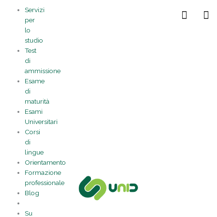
Vai
Statistiche
Marketing
Preferenze
Funzionale
Servizi
al
Gestisci la tua privacy
per
contenuto
lo
studio
Test
di
ammissione
Esame
di
maturità
Esami
Universitari
Corsi
di
lingue
Orientamento
Formazione
professionale
Blog
Su