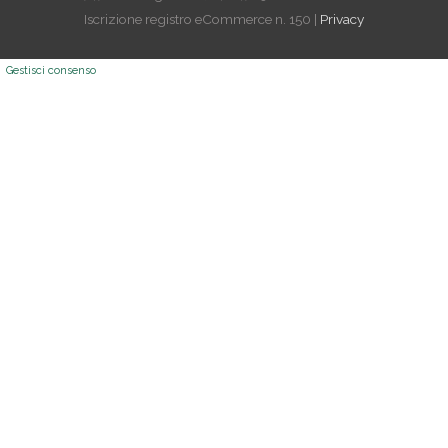
Iscrizione registro eCommerce n. 150 |
Privacy
Gestisci consenso