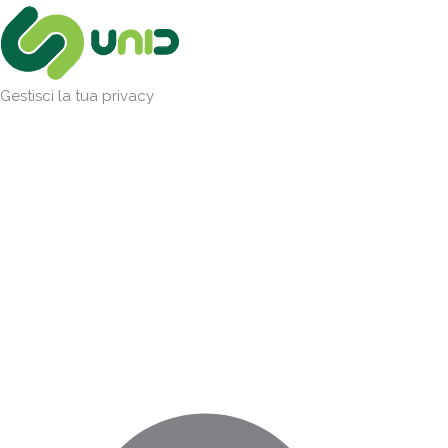
Vai
Marketing
Statistiche
Preferenze
Funzionale
al
contenuto
Gestisci la tua privacy