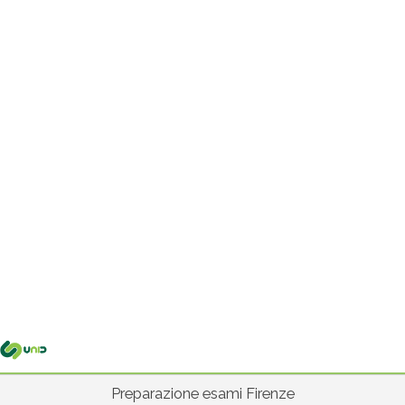
Me
pri
Preparazione esami Firenze