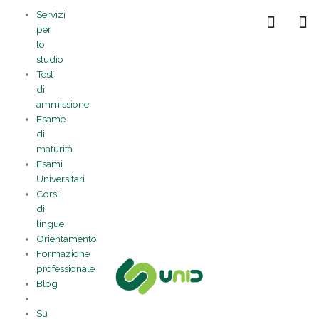
Vai
Statistiche
Marketing
Preferenze
Funzionale
Servizi
al
Gestisci la tua privacy
per
contenuto
lo
studio
Test
di
ammissione
Esame
di
maturità
Esami
Universitari
Corsi
di
lingue
Orientamento
Formazione
professionale
Blog
Su