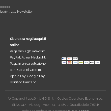
Iscriviti alla Newsletter
Sicurezza negli acquisti
online
Paga fino a 36 rate con:
PayPal, Alma, HeyLight.
Paga in unica soluzione
con: Carta di Credito,
Apple Pay, Google Pay,
Bonifico Bancario.
© Copyright 2026 - UNID S.r.l. - Codice Operatore Economico:
SM22747 - Via degli Aceri, 14 - 47890 Gualdicciolo (RSM)
Iscrizione registro eCommerce n. 150 |
Privacy