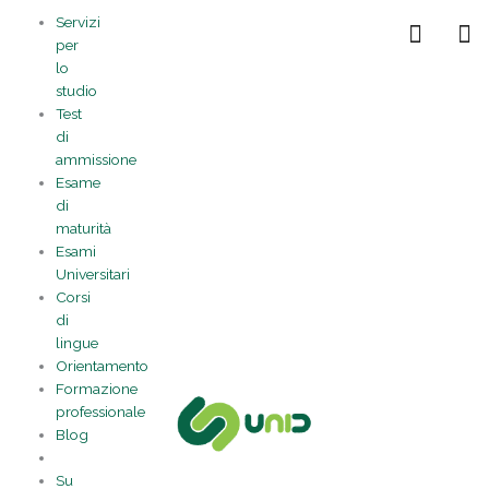
Vai
Statistiche
Marketing
Preferenze
Funzionale
Servizi
al
Gestisci la tua privacy
per
contenuto
lo
studio
Test
di
ammissione
Esame
di
maturità
Esami
Universitari
Corsi
di
lingue
Orientamento
Formazione
professionale
Blog
Su