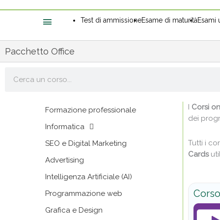
Test di ammissione
Esame di maturità
Esami u
Pacchetto Office
Cerca
I
Corsi on
Formazione professionale
dei prog
Informatica
Tutti i c
SEO e Digital Marketing
Cards
uti
Advertising
Intelligenza Artificiale (AI)
Corso 
Programmazione web
Grafica e Design