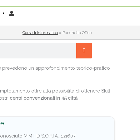
Corsi di Informatica
»
Pacchetto Office
e prevedono un approfondimento teorico-pratico
mpletamento oltre alla possibilità di ottenere
Skill
ostri
centri convenzionati in 45 città
.
re
nosciuto MIM | ID S.O.F.I.A.: 131607