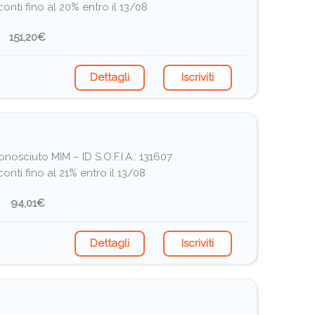
conti fino al 20% entro il 13/08
151,20€
Dettagli
Iscriviti
nosciuto MIM – ID S.O.F.I.A.: 131607
onti fino al 21% entro il 13/08
94,01€
Dettagli
Iscriviti