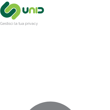
Vai
Marketing
Statistiche
Preferenze
Funzionale
al
contenuto
Gestisci la tua privacy