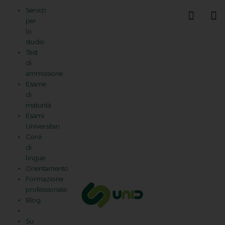
Vai
Statistiche
Marketing
Preferenze
Funzionale
Servizi
al
Gestisci la tua privacy
per
contenuto
lo
studio
Test
di
ammissione
Esame
di
maturità
Esami
Universitari
Corsi
di
lingue
Orientamento
Formazione
professionale
Blog
Su