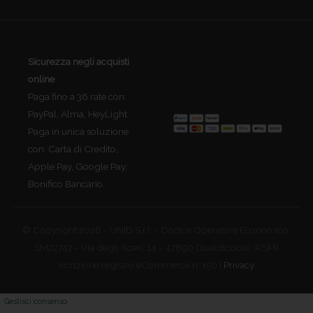
Sicurezza negli acquisti
online
Paga fino a 36 rate con:
PayPal, Alma, HeyLight.
Paga in unica soluzione
con: Carta di Credito,
Apple Pay, Google Pay,
Bonifico Bancario.
© Copyright 2026 - UNID S.r.l. - Codice Operatore Economico:
SM22747 - Via degli Aceri, 14 - 47890 Gualdicciolo (RSM)
Iscrizione registro eCommerce n. 150 |
Privacy
Gestisci consenso