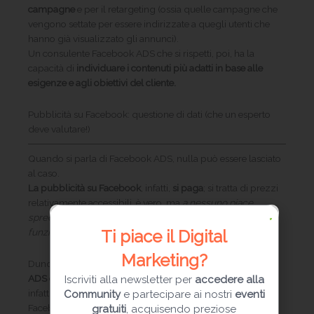
campagne
e per il retargeting (ossia quelle campagne che
vengono settate per essere indirizzate a quegli utenti che
hanno già visualizzato gli annunci).
Un consulente Facebook ADS che si rispetti, poi, ha la
capacità di
individuare i contenuti più adatti in base alle
esigenze e agli obiettivi del cliente.
Pubblicità su Facebook: questione di dati (che un esperto
deve valutare!)
Quando si parla di Facebook ADS, nulla può essere lasciato
al caso.
La pubblicità su Facebook
, infatti,
si paga
; si tratta di prezzi
relativamente accessibili, è vero, ma
a nessuno piace
sprecare il proprio denaro in azioni e strategie che non
Ti piace il Digital
funzionano.
Marketing?
Dunque, sarebbe bene
scegliere un consulente Facebook
ADS che sappia pensare e agire in base ai dati
. I dati sono
Iscriviti alla newsletter per
accedere alla
infatti la parte fondamentale delle strategie pubblicitarie su
Community
e partecipare ai nostri
eventi
Facebook.
gratuiti
, acquisendo preziose