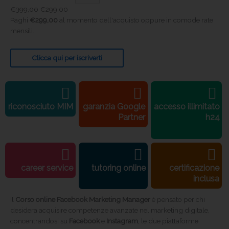
€
399,00
€
299,00
Paghi
€
299,00
al momento dell'acquisto oppure in comode rate
mensili.
Clicca qui per iscriverti
riconosciuto MIM
garanzia Google
accesso illimitato
Partner
h24
career service
tutoring online
certificazione
inclusa
Il
Corso online Facebook Marketing Manager
è pensato per chi
desidera acquisire competenze avanzate nel marketing digitale,
concentrandosi su
Facebook
e
Instagram
, le due piattaforme