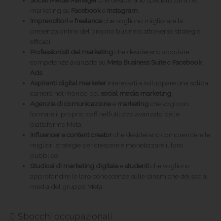
Social Media Manager
che desiderano specializzarsi nel
marketing su
Facebook
e
Instagram
.
Imprenditori
e
freelance
che vogliono migliorare la
presenza online del proprio business attraverso strategie
efficaci.
Professionisti del marketing
che desiderano acquisire
competenze avanzate su
Meta Business Suite
e
Facebook
Ads
.
Aspiranti digital marketer
interessati a sviluppare una solida
carriera nel mondo del
social media marketing
.
Agenzie di comunicazione
e
marketing
che vogliono
formare il proprio staff nell’utilizzo avanzato delle
piattaforme Meta.
Influencer e content creator
che desiderano comprendere le
migliori strategie per crescere e monetizzare il loro
pubblico.
Studiosi di marketing digitale
e
studenti
che vogliono
approfondire le loro conoscenze sulle dinamiche dei social
media del gruppo Meta.
Sbocchi occupazionali