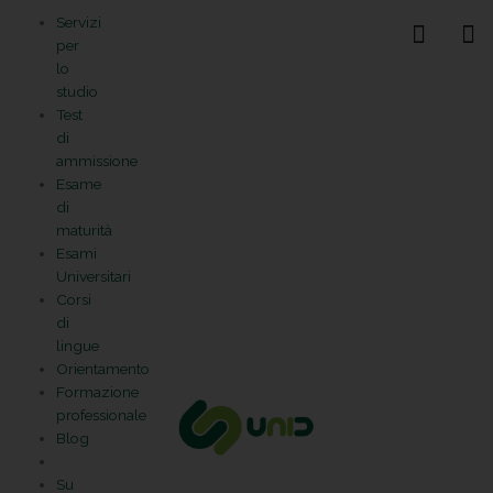
Vai
Statistiche
Marketing
Preferenze
Funzionale
Servizi
al
Gestisci la tua privacy
per
contenuto
lo
studio
Test
di
ammissione
Esame
di
maturità
Esami
Universitari
Corsi
di
lingue
Orientamento
Formazione
professionale
Blog
Su