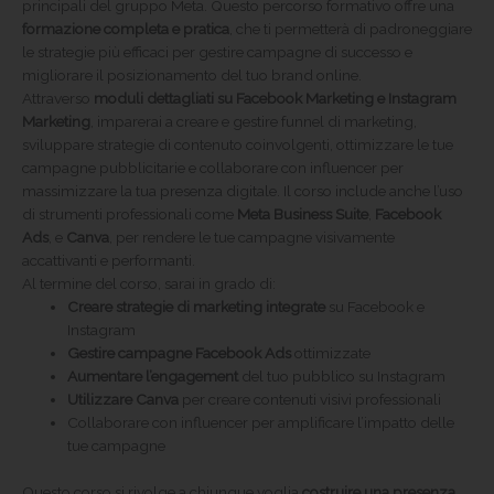
principali del gruppo Meta. Questo percorso formativo offre una
formazione completa e pratica
, che ti permetterà di padroneggiare
le strategie più efficaci per gestire campagne di successo e
migliorare il posizionamento del tuo brand online.
Attraverso
moduli dettagliati su Facebook Marketing e Instagram
Marketing
, imparerai a creare e gestire funnel di marketing,
sviluppare strategie di contenuto coinvolgenti, ottimizzare le tue
campagne pubblicitarie e collaborare con influencer per
massimizzare la tua presenza digitale. Il corso include anche l’uso
di strumenti professionali come
Meta Business Suite
,
Facebook
Ads
, e
Canva
, per rendere le tue campagne visivamente
accattivanti e performanti.
Al termine del corso, sarai in grado di:
Creare strategie di marketing integrate
su Facebook e
Instagram
Gestire campagne Facebook Ads
ottimizzate
Aumentare l’engagement
del tuo pubblico su Instagram
Utilizzare Canva
per creare contenuti visivi professionali
Collaborare con influencer per amplificare l’impatto delle
tue campagne
Questo corso si rivolge a chiunque voglia
costruire una presenza