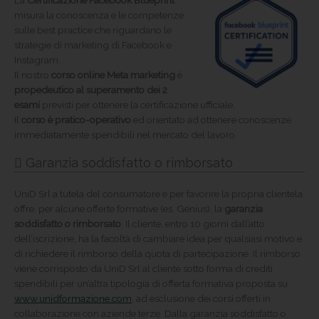
La
Certificazione Facebook Blueprint
misura la conoscenza e le competenze
sulle best practice che riguardano le
strategie di marketing di Facebook e
Instagram.
Il nostro
corso online Meta marketing
è
propedeutico al superamento dei 2
esami
previsti per ottenere la certificazione ufficiale.
Il
corso è pratico-operativo
ed orientato ad ottenere conoscenze
immediatamente spendibili nel mercato del lavoro.
Garanzia soddisfatto o rimborsato
UniD Srl a tutela del consumatore e per favorire la propria clientela
offre, per alcune offerte formative (es. Genius), la
garanzia
soddisfatto o rimborsato
. Il cliente, entro 10 giorni dall’atto
dell’iscrizione, ha la facoltà di cambiare idea per qualsiasi motivo e
di richiedere il rimborso della quota di partecipazione. Il rimborso
viene corrisposto da UniD Srl al cliente sotto forma di crediti
spendibili per un’altra tipologia di offerta formativa proposta su
www.unidformazione.com
, ad esclusione dei corsi offerti in
collaborazione con aziende terze. Dalla garanzia soddisfatto o