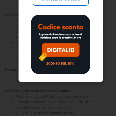
Meta Business Suite da Desktop
Modulo 6 | WhatsApp Business
Perché sfruttare WhatsApp Business
Come creare un account su WhatsApp Business e come
utilizzarlo dal web
Ottimizzazione del profilo WhatsApp Business
Come sfruttare le liste broadcast
I canali WhatsApp
Come sfruttare gli aggiornamenti di stato
Analisi dei dati
Modulo 7 | Messenger
Gestione dei commenti e dei messaggi
Panoramica di Messenger
Modulo 8 | Facebook Ads: teoria e pratica
Fondamenta: cos’è Meta Ads e come funziona
Strategie e Obiettivi: la pianificazione pubblicitaria
Targeting e segmentazione avanzata
Creatività e copywriting per Meta Ads