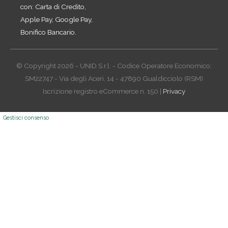
con: Carta di Credito,
Apple Pay, Google Pay,
Bonifico Bancario.
© Copyright 2026 - UNID S.r.l. - Codice Operatore Economico:
SM22747 - Via degli Aceri, 14 - 47890 Gualdicciolo (RSM)
Iscrizione registro eCommerce n. 150 |
Privacy
Gestisci consenso