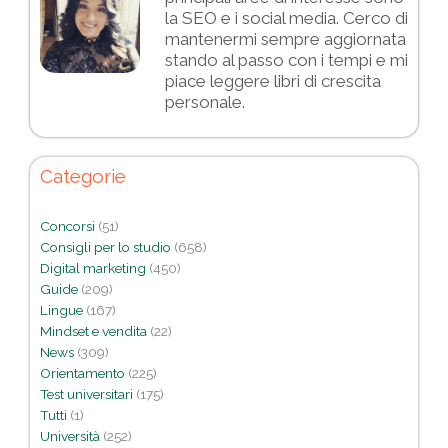
la SEO e i social media. Cerco di
mantenermi sempre aggiornata
stando al passo con i tempi e mi
piace leggere libri di crescita
personale.
Categorie
Concorsi
(51)
Consigli per lo studio
(658)
Digital marketing
(450)
Guide
(209)
Lingue
(167)
Mindset e vendita
(22)
News
(309)
Orientamento
(225)
Test universitari
(175)
Tutti
(1)
Università
(252)