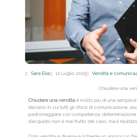
Sara Elia
12 Luglio 2025
Vendita e comunica
Chiudere una ven
Chiudere una vendita
è molto più di una semplice
decisivo in cui tutti gli sforzi di comunicazione, 
padroneggiare con competenza, determinazione e se
d’acquisto non è mai frutto del caso, ma il risultat
Ogni vendita è diversa e richiede un approccio fles