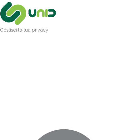
Vai
Marketing
Statistiche
Preferenze
Funzionale
al
contenuto
Gestisci la tua privacy