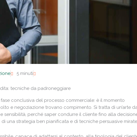
zione
5 minuti
dita: tecniche da padroneggiare
 fase conclusiva del processo commerciale: è il momento
ascolto e negoziazione trovano compimento. Si tratta di un’arte d
nsibilità, perché saper condurre il cliente fino alla decision
o di una strategia ben pianificata e di tecniche persuasive mirate
sibile, capace di adattarsi al contesto, alla tipologia del client