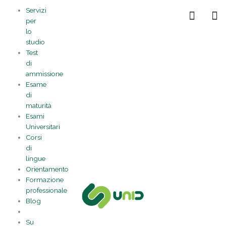
Vai
Statistiche
Marketing
Preferenze
Funzionale
Servizi
al
Gestisci la tua privacy
per
contenuto
lo
studio
Test
di
ammissione
Esame
di
maturità
Esami
Universitari
Corsi
di
lingue
Orientamento
Formazione
professionale
Blog
Su