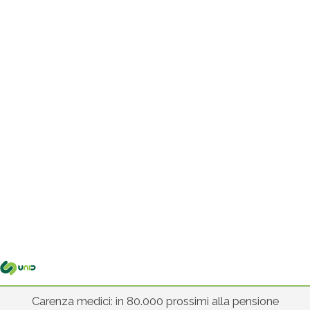
Me
pri
Carenza medici: in 80.000 prossimi alla pensione