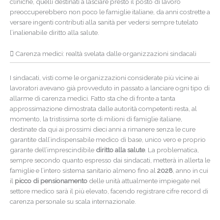
cliniche, quelli destinati a lasciare presto il posto di lavoro
preoccuperebbero non poco le famiglie italiane, da anni costrette a
versare ingenti contributi alla sanità per vedersi sempre tutelato
l’inalienabile diritto alla salute.
Carenza medici: realtà svelata dalle organizzazioni sindacali
I sindacati, visti come le organizzazioni considerate più vicine ai
lavoratori avevano già provveduto in passato a lanciare ogni tipo di
allarme di carenza medici. Fatto sta che di fronte a tanta
approssimazione dimostrata dalle autorità competenti resta, al
momento, la tristissima sorte di milioni di famiglie italiane,
destinate da qui ai prossimi dieci anni a rimanere senza le cure
garantite dall’indispensabile medico di base, unico vero e proprio
garante dell’imprescindibile
diritto alla salute
. La problematica,
sempre secondo quanto espresso dai sindacati, metterà in allerta le
famiglie e l’intero sistema sanitario almeno fino al
2028
, anno in cui
il
picco di pensionamento
delle unità attualmente impiegate nel
settore medico sarà il più elevato, facendo registrare cifre record di
carenza personale su scala internazionale.