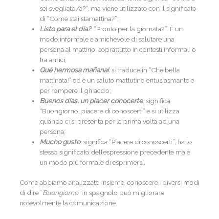
sei svegliato/a?”, ma viene utilizzato con il significato
di “Come stai stamattina?”;
Listo para el día?
: “Pronto per la giornata?”. È un
modo informale e amichevole di salutare una
persona al mattino, soprattutto in contesti informali o
tra amici;
Qué hermosa mañana!
:
si traduce in “Che bella
mattinata!” ed è un saluto mattutino entusiasmante e
per rompere il ghiaccio;
Buenos días, un placer conocerte
:
significa
“Buongiorno, piacere di conoscerti” e si utilizza
quando ci si presenta per la prima volta ad una
persona;
Mucho gusto
:
significa “Piacere di conoscerti”, ha lo
stesso significato dell’espressione precedente ma è
un modo più formale di esprimersi.
Come abbiamo analizzato insieme, conoscere i diversi modi
di dire “
Buongiorno
” in spagnolo può migliorare
notevolmente la comunicazione.