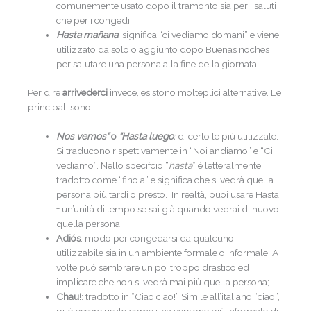
comunemente usato dopo il tramonto sia per i saluti
che per i congedi;
Hasta mañana
: significa “ci vediamo domani” e viene
utilizzato da solo o aggiunto dopo Buenas noches
per salutare una persona alla fine della giornata.
Per dire
arrivederci
invece, esistono molteplici alternative. Le
principali sono:
Nos vemos”
o
“Hasta luego
:
di certo le più utilizzate.
Si traducono rispettivamente in “Noi andiamo” e “Ci
vediamo”. Nello specifcio “
hasta
” è letteralmente
tradotto come “fino a” e significa che si vedrà quella
persona più tardi o presto. In realtà, puoi usare Hasta
+ un’unità di tempo se sai già quando vedrai di nuovo
quella persona;
Adiós
: modo per congedarsi da qualcuno
utilizzabile sia in un ambiente formale o informale. A
volte può sembrare un po’ troppo drastico ed
implicare che non si vedrà mai più quella persona;
Chau!
: tradotto in “Ciao ciao!” Simile all’italiano “ciao”,