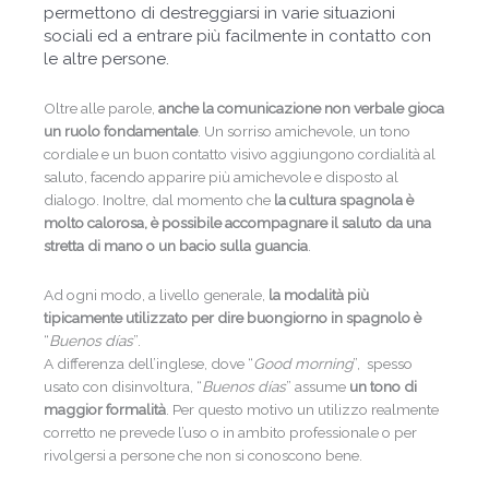
permettono di destreggiarsi in varie situazioni
sociali ed a entrare più facilmente in contatto con
le altre persone.
Oltre alle parole,
anche la comunicazione non verbale gioca
un ruolo fondamentale
. Un sorriso amichevole, un tono
cordiale e un buon contatto visivo aggiungono cordialità al
saluto, facendo apparire più amichevole e disposto al
dialogo. Inoltre, dal momento che
la cultura spagnola è
molto calorosa, è possibile accompagnare il saluto da una
stretta di mano o un bacio sulla guancia
.
Ad ogni modo, a livello generale,
la modalità più
tipicamente utilizzato per dire buongiorno in spagnolo è
“
Buenos días
”.
A differenza dell’inglese, dove “
Good morning
”,
spesso
usato con disinvoltura, “
Buenos días
” assume
un tono di
maggior formalità
. Per questo motivo un utilizzo realmente
corretto ne prevede l’uso o in ambito professionale o per
rivolgersi a persone che non si conoscono bene.