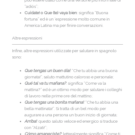
può essere usato come una versione più informale di
“adiós”;
Cuídate! o Que (te) vaya bien
: significa “Buona
fortuna” ed è un ‘espressione molto comune in
America Latina ma per finire conversazioni.
Altre espressioni
Infine, altre espressioni utilizzate per salutare in spagnolo
sono:
Que tengas un buen día!
:
“Che tu abbia una buona
giornata!”, saluto mattutino caloroso e personale;
Qué tal va tu mañana?
: significa “Come va la
mattina?” ed è un ottimo modo per salutare i colleghi
di lavoro nelle prime ore del mattino;
Que tengas una bonita mañana!
:
“Che tu abbia una
bella mattinata!”. Si tratta di un bel modo per
augurare a una persona un buon inizio di giornata;
Arriba!
:
questo saluto veloce ed energico si traduce
con “Alzati!”;
Cómo amaneciste?
:
letteralmente significa “Come ti