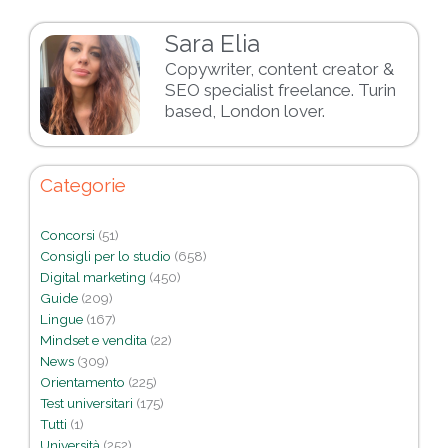
Sara Elia
Copywriter, content creator &
SEO specialist freelance. Turin
based, London lover.
Categorie
Concorsi
(51)
Consigli per lo studio
(658)
Digital marketing
(450)
Guide
(209)
Lingue
(167)
Mindset e vendita
(22)
News
(309)
Orientamento
(225)
Test universitari
(175)
Tutti
(1)
Università
(252)