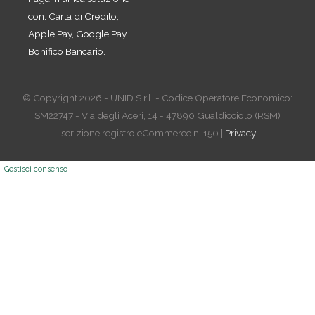
con: Carta di Credito,
Apple Pay, Google Pay,
Bonifico Bancario.
© Copyright 2026 - UNID S.r.l. - Codice Operatore Economico:
SM22747 - Via degli Aceri, 14 - 47890 Gualdicciolo (RSM)
Iscrizione registro eCommerce n. 150 |
Privacy
Gestisci consenso