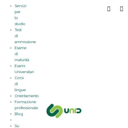
Vai
Statistiche
Marketing
Preferenze
Funzionale
Servizi
al
Gestisci la tua privacy
per
contenuto
lo
studio
Test
di
ammissione
Esame
di
maturità
Esami
Universitari
Corsi
di
lingue
Orientamento
Formazione
professionale
Blog
Su