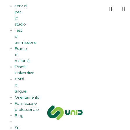
Vai
Statistiche
Marketing
Preferenze
Funzionale
Servizi
al
Gestisci la tua privacy
per
contenuto
lo
studio
Test
di
ammissione
Esame
di
maturità
Esami
Universitari
Corsi
di
lingue
Orientamento
Formazione
professionale
Blog
Su