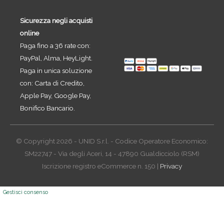
Sicurezza negli acquisti
online
Paga fino a 36 rate con:
PayPal, Alma, HeyLight.
Paga in unica soluzione
con: Carta di Credito,
Apple Pay, Google Pay,
Bonifico Bancario.
© Copyright 2026 - UNID S.r.l. - Codice Operatore Economico:
SM22747 - Via degli Aceri, 14 - 47890 Gualdicciolo (RSM)
Iscrizione registro eCommerce n. 150 |
Privacy
Gestisci consenso