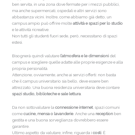
ben servita, in una zona dove fermate per i mezzi pubblici,
ma anche supermercati, ospedali e altri servizi sono
abbastanza vicini. Inoltre, come abbiamo già detto, un
campus ampio può offrire molte
attività e spazi per lo studio
e le attività ricreative.
Non tutti gli studenti fuori sede, però, necessitano di spazi
estesi.
Bisognerà quindi valutare
l’atmosfera e le dimensioni
del
campus e scegliere quelle adatte alle proprie esigenze e alla
propria personalità.
Attenzione, ovviamente, anche ai servizi offerti: non basta
che il campus universitario sia bello, deve essere ben
attrezzato. Una buona residenza universitaria deve contare
spazi studio, biblioteche e sale lettura
.
Da non sottovalutare la
connessione internet
, spazi comuni
come
cucine, mensa o lavanderie
. Anche una
reception
ben
gestita e una buona sorveglianza dovrebbero essere
garantire.
Ultimo aspetto da valutare, infine, riguarda i
costi
. È