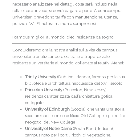
necessario analizzare nei dettagli cosa sarà incluso nella
retta e cosa, invece, si dovrà pagare a parte. Alcuni campus
universitari prevedono tariffe con manutenzione, utenze,
pulizie e WI-FI inclusi, ma non è sempre così.
I campus migliori al mondo: dieci residenze da sogno
Concluderemo ora la nostra analisi sulla vita da campus
universitario analizzando dieci tra le più apprezzate
residenze universitarie al mondo, collegate ai relativi Atenei:
Trinity University
(Dublino, Irlanda), famoso per la sua
biblioteca e l’architettura neoclassica del XVIII secolo
Princeton University
(Princeton, New Jersey),
residenza caratterizzata dall’architettura gotica
collegiale
University of Edinburgh
(Scozia), che vanta una storia
secolare con l’iconico edificio Old College e gli edifici
neogotici del New College
University of Notre Dame
(South Bend, Indiana),
campus noto per i cortili ricchi di vegetazione,