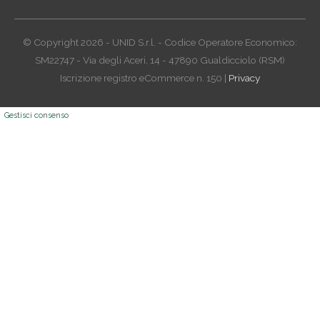
© Copyright 2026 - UNID S.r.l. - Codice Operatore Economico:
SM22747 - Via degli Aceri, 14 - 47890 Gualdicciolo (RSM)
Iscrizione registro eCommerce n. 150 |
Privacy
Gestisci consenso