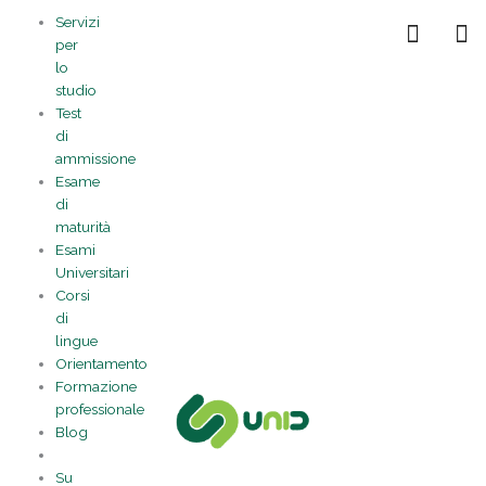
Vai
Statistiche
Marketing
Preferenze
Funzionale
Servizi
al
Gestisci la tua privacy
per
contenuto
lo
studio
Test
di
ammissione
Esame
di
maturità
Esami
Universitari
Corsi
di
lingue
Orientamento
Formazione
professionale
Blog
Su