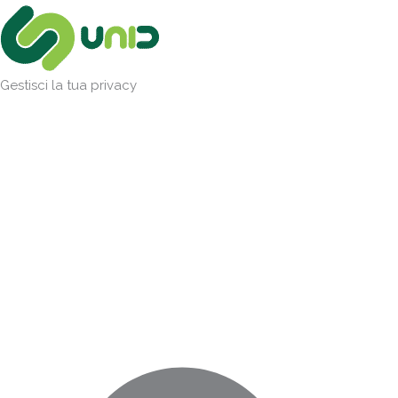
Vai
Marketing
Statistiche
Preferenze
Funzionale
al
contenuto
Gestisci la tua privacy