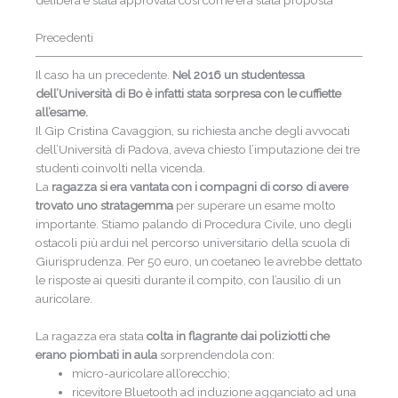
delibera è stata approvata così come era stata proposta
Precedenti
Il caso ha un precedente.
Nel 2016 un studentessa
dell’Università di Bo è infatti stata sorpresa con le cuffiette
all’esame.
Il Gip Cristina Cavaggion, su richiesta anche degli avvocati
dell’Università di Padova, aveva chiesto l’imputazione dei tre
studenti coinvolti nella vicenda.
La
ragazza si era vantata con i compagni di corso di avere
trovato uno stratagemma
per superare un esame molto
importante. Stiamo palando di Procedura Civile, uno degli
ostacoli più ardui nel percorso universitario della scuola di
Giurisprudenza. Per 50 euro, un coetaneo le avrebbe dettato
le risposte ai quesiti durante il compito, con l’ausilio di un
auricolare.
La ragazza era stata
colta in flagrante dai poliziotti che
erano piombati in aula
sorprendendola con:
micro-auricolare all’orecchio;
ricevitore Bluetooth ad induzione agganciato ad una