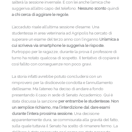
salterà la sessione invernale. E con lei anche l’amica che
suggeriva all’altro capo del telefono.
Nessuno sconto
quindi
a chi cerca di aggirare le regole.
L’accaduto risale all’ultima sessione d’esame. Una
studentessa in area veterinaria ad Agripolis ha cercato di
superare un esame del terzo anno con l’inganno.
Un’amica a
cui scriveva via smartphone le suggeriva le risposte.
Purtroppo per le ragazze, durante la prova il professore di
turno ha notato qualcosa di sospetto. Il tentativo di copiare è
così fallito con conseguenze non poco gravi.
La storia infatti avrebbe potuto concludersi con un
rimprovero per la disdicevole condotta e l’annullamento
dell’esame. Ma l’ateneo ha deciso di andare a fondo
presentando il caso in sede di Senato Accademico. Quì è
stata discussa la sanzione
per entrambe le studentesse. Non
un semplice richiamo, ma l’interdizione dal dare esami
durante l’intera prossima sessione.
Una decisione
apparentemente dura, se commisurata alla gravità del fatto,
sulla quale tuttavia il Senato ha scelto di rimanere fermo. La