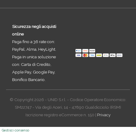
Sicurezza negli acquisti
online
Paga fino a 36 rate con:
PayPal, Alma, HeyLight.
Paga in unica soluzione
con: Carta di Credito,
Apple Pay, Google Pay,
Bonifico Bancario.
© Copyright 2026 - UNID S.r.l. - Codice Operatore Economico:
SM22747 - Via degli Aceri, 14 - 47890 Gualdicciolo (RSM)
Iscrizione registro eCommerce n. 150 |
Privacy
Gestisci consenso