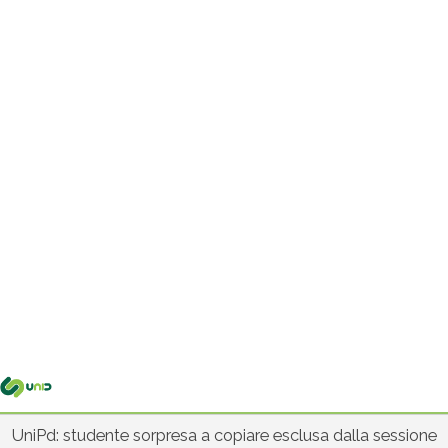
Me
pri
UniPd: studente sorpresa a copiare esclusa dalla sessione