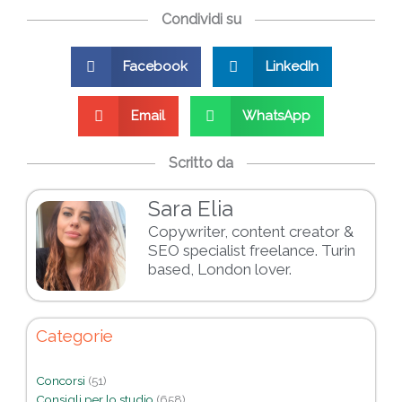
Condividi su
Facebook
LinkedIn
Email
WhatsApp
Scritto da
Sara Elia
Copywriter, content creator &
SEO specialist freelance. Turin
based, London lover.
Categorie
Concorsi
(51)
Consigli per lo studio
(658)