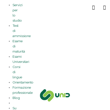
Vai
Statistiche
Marketing
Preferenze
Funzionale
Servizi
al
Gestisci la tua privacy
per
contenuto
lo
studio
Test
di
ammissione
Esame
di
maturità
Esami
Universitari
Corsi
di
lingue
Orientamento
Formazione
professionale
Blog
Su